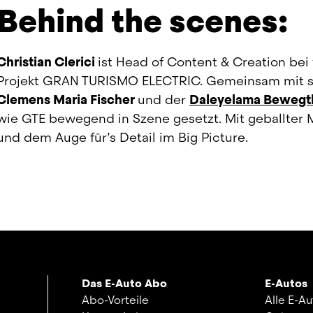
Behind the scenes:
Christian Clerici 
ist Head of Content & Creation be
Clemens Maria Fischer 
und der 
Daleyelama Bewegt
wie GTE bewegend in Szene gesetzt. Mit geballter 
und dem Auge für’s Detail im Big Picture.
Das E-Auto Abo
E-Autos
Abo-Vorteile
Alle E-A