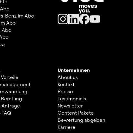
hte
 Abo
s-Benz im Abo
 im Abo
m Abo
 Abo
bo
s
Unternehmen
 Vorteile
About us
kmanagement
Kontakt
umwandlung
Presse
 Beratung
Testimonials
-Anfrage
Newsletter
s-FAQ
Content Pakete
Bewertung abgeben
Karriere