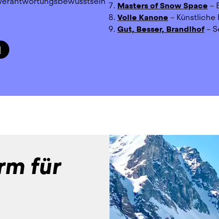
s Verantwortungsbewusstsein 
Masters of Snow Space
 – 
Volle Kanone
 – Künstliche
Gut, Besser, Brandlhof
 – 
N
orm für