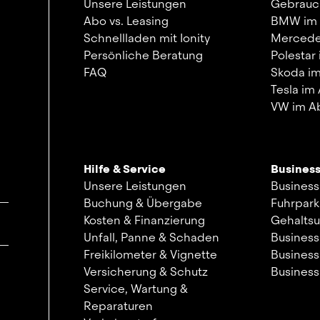
Unsere Leistungen
Gebrauc
Abo vs. Leasing
BMW im
Schnellladen mit Ionity
Mercede
Persönliche Beratung
Polestar
FAQ
Skoda i
Tesla im
VW im A
Hilfe & Service
Busines
Unsere Leistungen
Business
Buchung & Übergabe
Fuhrpar
Kosten & Finanzierung
Gehalts
Unfall, Panne & Schaden
Business
Freikilometer & Vignette
Business
Versicherung & Schutz
Busines
Service, Wartung &
Reparaturen