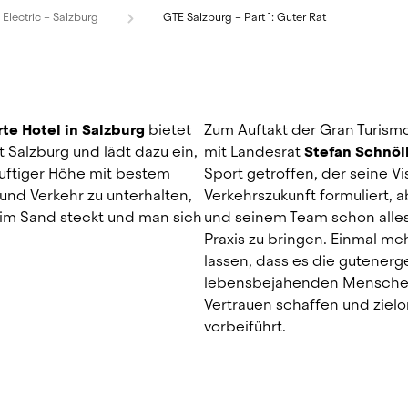
Electric – Salzburg
GTE Salzburg – Part 1: Guter Rat
rte Hotel in Salzburg
bietet 
Zum Auftakt der Gran Turismo
 Salzburg und lädt dazu ein, 
mit Landesrat
Stefan Schnöl
luftiger Höhe mit bestem 
Sport getroffen, der seine Vi
und Verkehr zu unterhalten, 
Verkehrszukunft formuliert, 
f im Sand steckt und man sich 
und seinem Team schon alles 
Praxis zu bringen. Einmal m
lassen, dass es die gutenerg
lebensbejahenden Menschen s
vorbeiführt.