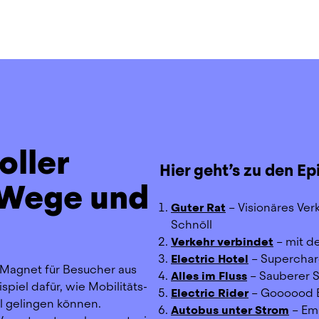
oller
Hier geht’s zu den Ep
 Wege und
Guter Rat
 – Visionäres Ve
Schnöll
Verkehr verbindet
 – mit d
Electric Hotel
 – Superchar
r Magnet für Besucher aus 
Alles im Fluss
 – Sauberer 
piel dafür, wie Mobilitäts- 
Electric Rider
 – Goooood 
 gelingen können. 
Autobus unter Strom
 – Em