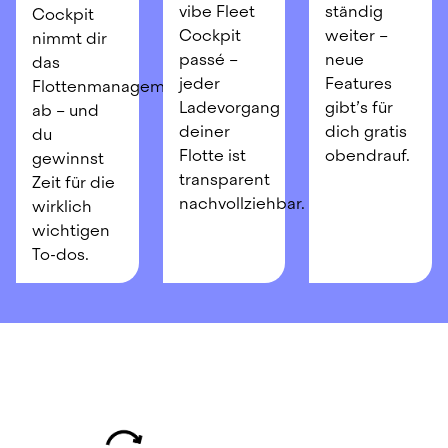
vibe Fleet 
ständig 
Cockpit 
Cockpit 
weiter – 
nimmt dir 
passé – 
neue 
das 
jeder 
Features 
Flottenmanagement 
Ladevorgang 
gibt’s für 
ab – und 
deiner 
dich gratis 
du 
Flotte ist 
obendrauf.
gewinnst 
transparent 
Zeit für die 
nachvollziehbar.
wirklich 
wichtigen 
To-dos.