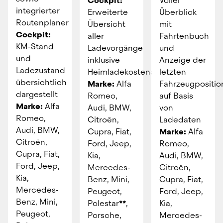
Cockpit: 
Voller 
integrierter 
Erweiterte 
Überblick 
Routenplaner
Übersicht 
mit 
Cockpit:
aller 
Fahrtenbuch 
KM-Stand 
Ladevorgänge 
und 
und 
inklusive 
Anzeige der 
Ladezustand 
Heimladekostenabrechnung
letzten 
übersichtlich 
Marke:
 Alfa 
Fahrzeugposition
dargestellt
Romeo, 
auf Basis 
Marke:
 Alfa 
Audi, BMW, 
von 
Romeo, 
Citroën, 
Ladedaten
Audi, BMW, 
Cupra, Fiat, 
Marke:
 Alfa 
Citroën, 
Ford, Jeep, 
Romeo, 
Cupra, Fiat, 
Kia, 
Audi, BMW, 
Ford, Jeep, 
Mercedes-
Citroën, 
Kia, 
Benz, Mini, 
Cupra, Fiat, 
Mercedes-
Peugeot, 
Ford, Jeep, 
Benz, Mini, 
Polestar
**
, 
Kia, 
Peugeot, 
Porsche, 
Mercedes-