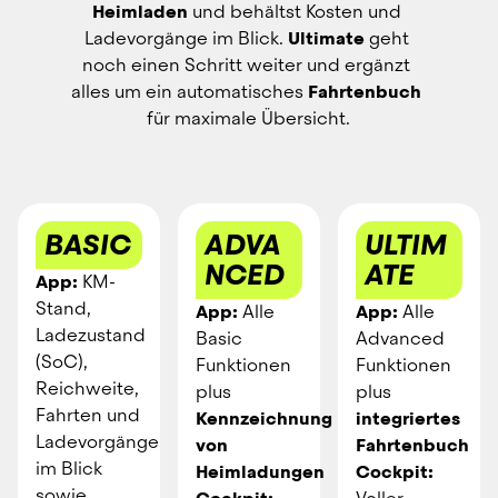
Heimladen
 und behältst Kosten und 
Ladevorgänge im Blick. 
Ultimate
 geht 
noch einen Schritt weiter und ergänzt 
alles um ein automatisches 
Fahrtenbuch
für maximale Übersicht.
BASIC
ADVA
ULTIM
NCED
ATE
App: 
KM-
Stand, 
App: 
Alle 
App: 
Alle 
Ladezustand 
Basic 
Advanced 
(SoC), 
Funktionen 
Funktionen 
Reichweite, 
plus 
plus
Fahrten und 
Kennzeichnung 
integriertes 
Ladevorgänge 
von 
Fahrtenbuch
im Blick 
Heimladungen
Cockpit: 
sowie 