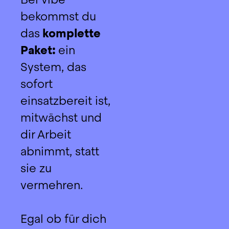
fahrzeugrelevanten 
bekommst du 
Dokumente. 
Alles 
das
 komplette 
gebündelt, 
Paket: 
ein 
alles an einem 
System, das 
Ort – ganz 
ohne 
sofort 
manuellen 
einsatzbereit ist, 
Aufwand.
mitwächst und 
dir Arbeit 
abnimmt, statt 
sie zu 
vermehren.
Egal ob für dich 