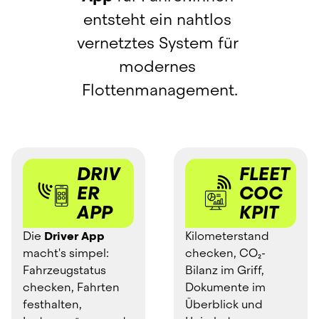
entsteht ein nahtlos 
vernetztes System für 
modernes 
Flottenmanagement.
DRIV
FLEET 
ER 
COC
APP
KPIT
Die 
Driver App
Kilometerstand 
macht's simpel: 
checken, CO₂-
Fahrzeugstatus 
Bilanz im Griff, 
checken, Fahrten 
Dokumente im 
festhalten, 
Überblick und 