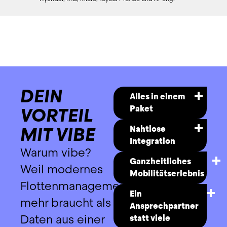
DEIN
Alles in einem
Paket
VORTEIL
Ein Vertrag, 
MIT VIBE
Nahtlose
eine 
Integration
Rechnung, 
Warum vibe? 
Bei vibe 
eine Lösung. 
Ganzheitliches
landen nicht 
Weil modernes 
Mit vibe hast 
Mobilitätserlebnis
nur die e-
du alles 
Flottenmanagement 
Heute 
connect-
zentral 
Ein
Fuhrparkmanagement, 
mehr braucht als 
Daten im 
gebündelt - 
Ansprechpartner
morgen das 
Fleet Cockpit 
Daten aus einer 
transparent 
statt viele
gesamte 
– sondern 