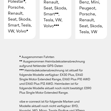
Polestar
*
, 
Renault, 
Benz, Mini, 
Porsche, 
Seat, Skoda, 
Peugeot, 
Renault, 
Smart
**
, 
Porsche, 
Seat, Skoda, 
Tesla, VW, 
Renault, 
Smart, Tesla, 
Volvo
***
Seat, Skoda, 
VW, Volvo
*
Tesla, VW
* 
Ausgenommen Fahrten
** 
Ausgenommen Heimladekostenabrechnung 
aufgrund fehlender GPS-Daten
*** 
Heimladekostenabrechnung ist aktuell für 
folgende Modelle verfügbar: EX30 Plus, EX40 
Single Motor Extended Range, EX60 Plus P10 AWD 
und EX60 Plus P12 AWD. Heimladen ist für 
folgende Modelle aktuell noch nicht bestätigt: ES90 
Plus Single Motor Extended Range.
vibe e-connect ist für folgende Marken und 
Modelle aktuell noch nicht verfügbar: BYD, 
Hyundai, MG, Micro, Toyota ProAce und XPeng.