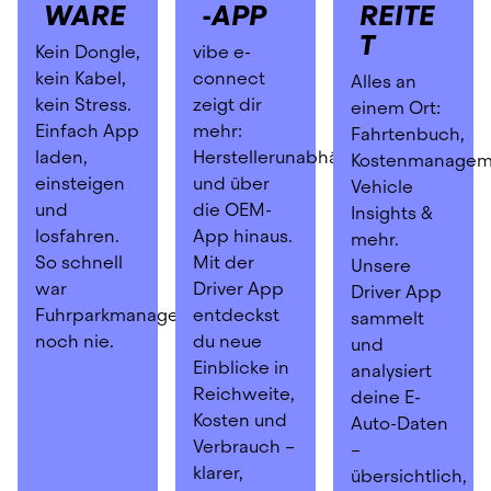
WARE
-APP
REITE
T
Kein Dongle, 
vibe e-
kein Kabel, 
connect 
Alles an 
kein Stress. 
zeigt dir 
einem Ort: 
Einfach App 
mehr: 
Fahrtenbuch, 
laden, 
Herstellerunabhängig 
Kostenmanageme
einsteigen 
und über 
Vehicle 
und 
die OEM-
Insights & 
losfahren. 
App hinaus. 
mehr. 
So schnell 
Mit der 
Unsere 
war 
Driver App 
Driver App 
Fuhrparkmanagement 
entdeckst 
sammelt 
noch nie.
du neue 
und 
Einblicke in 
analysiert 
Reichweite, 
deine E-
Kosten und 
Auto-Daten 
Verbrauch – 
– 
klarer, 
übersichtlich, 