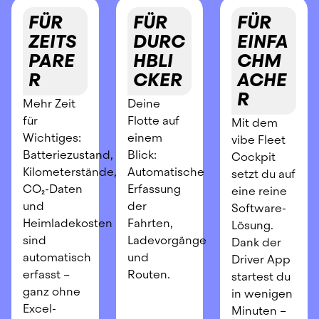
FÜR 
FÜR 
FÜR 
ZEITS
DURC
EINFA
PARE
HBLI
CHM
R
CKER
ACHE
R
Mehr Zeit 
Deine 
für 
Flotte auf 
Mit dem 
Wichtiges: 
einem 
vibe Fleet 
Batteriezustand, 
Blick: 
Cockpit 
Kilometerstände, 
Automatische 
setzt du auf 
CO₂-Daten 
Erfassung 
eine reine 
und 
der 
Software-
Heimladekosten 
Fahrten, 
Lösung. 
sind 
Ladevorgänge 
Dank der 
automatisch 
und 
Driver App 
erfasst – 
Routen.
startest du 
ganz ohne 
in wenigen 
Excel-
Minuten – 