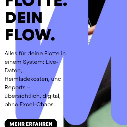
FLOTTE.
DEIN
FLOW.
Alles für deine Flotte in 
einem System: Live-
Daten, 
Heimladekosten, und 
Reports – 
übersichtlich, digital, 
ohne Excel-Chaos.
MEHR ERFAHREN