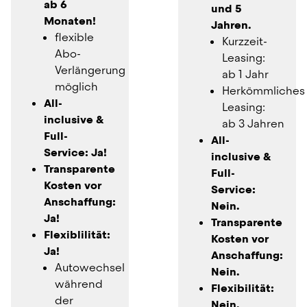
ab 6 
und 5 
Monaten!
Jahren.
flexible 
Kurzzeit-
Abo-
Leasing: 
Verlängerung 
ab 1 Jahr
möglich
Herkömmliches 
All-
Leasing: 
inclusive & 
ab 3 Jahren
Full-
All-
Service: Ja!
inclusive & 
Transparente 
Full-
Kosten vor 
Service: 
Anschaffung: 
Nein.
Ja!
Transparente 
Flexiblilität: 
Kosten vor 
Ja!
Anschaffung: 
Autowechsel 
Nein.
während 
Flexibilität: 
der 
Nein.