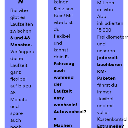
N
keinen 
Mit den 
Klotz ans 
im vibe 
Bei vibe 
Bein! Mit 
Abo 
gibt es 
vibe bist 
inkludierten 
Laufzeiten 
du 
15.000 
zwischen
flexibel 
Freikilometern
6 und 48 
und 
und 
Monaten. 
kannst 
unseren 
Verlängere 
dein 
E-
jederzeit 
deine 
Fahrzeug
buchbaren 
Laufzeit 
auch 
KM-
ganz 
während 
Paketen
flexibel 
der 
fährst du 
auf bis zu 
Laufzeit 
immer 
48 
easy 
flexibel 
Monate 
wechseln!
und mit 
und 
Autowechsel? 
voller 
spare 
» 
Kostenkontrol
auch 
Machen 
Extrameile? 
noch 