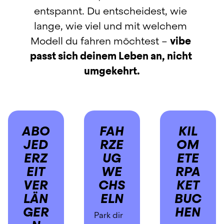
entspannt. Du entscheidest, wie 
lange, wie viel und mit welchem 
Modell du fahren möchtest – 
vibe 
passt sich deinem Leben an, nicht 
umgekehrt.
ABO 
FAH
KIL
JED
RZE
OM
ERZ
UG
ETE
EIT
WE
RPA
VER
CHS
KET
LÄN
ELN
BUC
GER
HEN
Park dir 