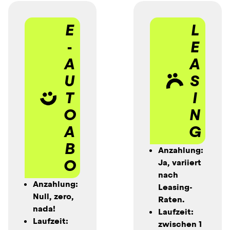
E
L
-
E
A
A
U
S
T
I
O 
N
A
G
B
Anzahlung: 
O
Ja, variiert 
nach 
Anzahlung: 
Leasing-
Null, zero, 
Raten.
nada!
Laufzeit: 
Laufzeit: 
zwischen 1 