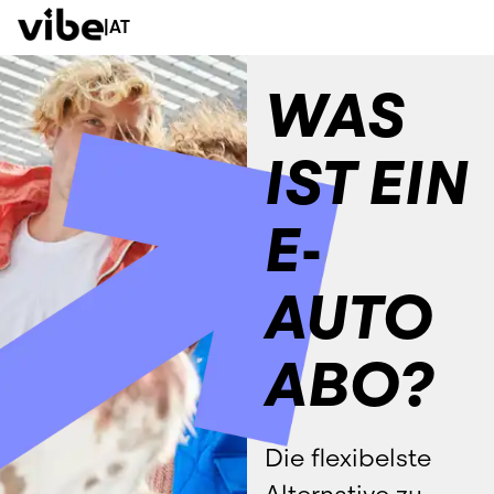
|
AT
WAS
IST EIN
E-
AUTO
ABO?
Die flexibelste 