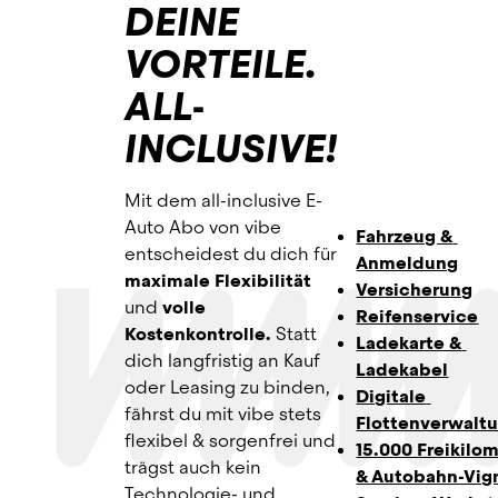
DEINE
VORTEILE.
ALL-
INCLUSIVE!
Mit dem all-inclusive E-
Auto Abo von vibe 
Fahrzeug & 
entscheidest du dich für 
Anmeldung
maximale Flexibilität
V
ersicherung
und 
volle 
Reifenservice
Kostenkontrolle.
 Statt 
Ladekarte & 
dich langfristig an Kauf 
Ladekabel
oder Leasing zu binden, 
Digitale 
fährst du mit vibe stets 
Flottenverwalt
flexibel & sorgenfrei und 
15.000 Freikilom
trägst auch kein 
& Autobahn-Vig
Technologie- und 