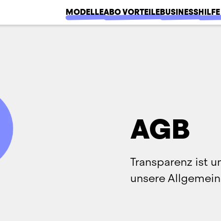
MODELLE
ABO VORTEILE
BUSINESS
HILFE
AGB
Transparenz ist un
unsere Allgemei