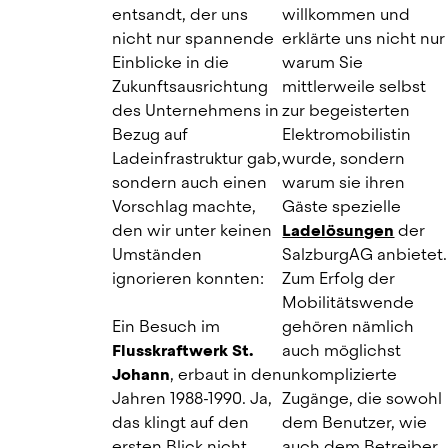
entsandt, der uns 
willkommen und 
nicht nur spannende 
erklärte uns nicht nur 
Einblicke in die 
warum Sie 
Zukunftsausrichtung 
mittlerweile selbst 
des Unternehmens in 
zur begeisterten 
Bezug auf 
Elektromobilistin 
Ladeinfrastruktur gab, 
wurde, sondern 
sondern auch einen 
warum sie ihren 
Vorschlag machte, 
Gäste spezielle
den wir unter keinen 
Ladelösungen
der 
Umständen 
SalzburgAG anbietet. 
ignorieren konnten:
Zum Erfolg der 
Mobilitätswende 
Ein Besuch im
gehören nämlich 
Flusskraftwerk St. 
auch möglichst 
Johann
, erbaut in den 
unkomplizierte 
Jahren 1988-1990. Ja, 
Zugänge, die sowohl 
das klingt auf den 
dem Benutzer, wie 
ersten Blick nicht 
auch dem Betreiber 