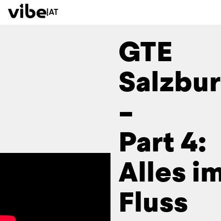
|
AT
GTE
Salzbu
–
Part 4:
Alles i
Fluss