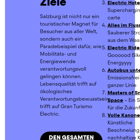
Ziele
Electric Hote
Supercharging
Salzburg ist nicht nur ein 
carte
touristischer Magnet für 
Alles im Flus
Besucher aus aller Welt, 
Sauberer Stro
sondern auch ein 
aus dem Was
Paradebeispiel dafür, wie 
Electric Ride
Mobilitäts- und 
Goooood Bike
Energiewende 
Energyyyy
verantwortungsvoll 
Autobus unt
gelingen können. 
Emissionsfrei 
Lebensqualität trifft auf 
ganzer Linie
ökologisches 
Masters of S
Verantwortungsbewusstsein 
Space
 – Ein 
trifft auf Gran Turismo 
für die Zukunf
Electric.
Volle Kanone
Künstliche 
Beschneiung a
DEN GESAMTEN
nachhaltige 