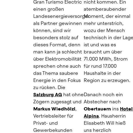
Gran Turismo Electric 
nicht kommen. Ein 
einen großen 
atemberaubender 
Landesenergieversorger 
Moment, der einmal 
als Partner gewinnen 
mehr unterstrich, 
können, sind wir 
wozu der Mensch 
besonders stolz auf 
technisch in der Lage
dieses Format, denn 
ist und was es 
man kann ja schlecht 
braucht um über 
über Elektromobilität 
71.000 MWh, Strom 
sprechen ohne auch 
für rund 17.000 
das Thema saubere 
Haushalte in der 
Energie in den Fokus 
Region zu erzeugen.
zu rücken. Die 
Salzburg AG
 hat ohne 
Danach noch ein 
Zögern zugesagt und 
Abstecher nach
Markus Wiedhölzl
, 
Obertauern
ins
Hotel 
Vertriebsleiter für 
Alpina
. Hausherrin 
Privat- und 
Elisabeth Will hieß 
Gewerbekunden 
uns herzlich 