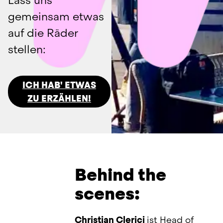
Lass uns 
gemeinsam etwas 
auf die Räder 
stellen:
ICH HAB' ETWAS
ZU ERZÄHLEN!
Behind the
scenes:
Christian Clerici 
ist Head of 