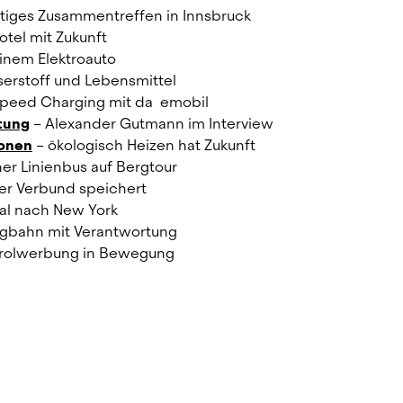
ltiges Zusammentreffen in Innsbruck
Hotel mit Zukunft
einem Elektroauto
serstoff und Lebensmittel
Speed Charging mit da  emobil
tung
 – Alexander Gutmann im Interview
ionen
 – ökologisch Heizen hat Zukunft
cher Linienbus auf Bergtour
Der Verbund speichert
al nach New York
ergbahn mit Verantwortung
Tirolwerbung in Bewegung