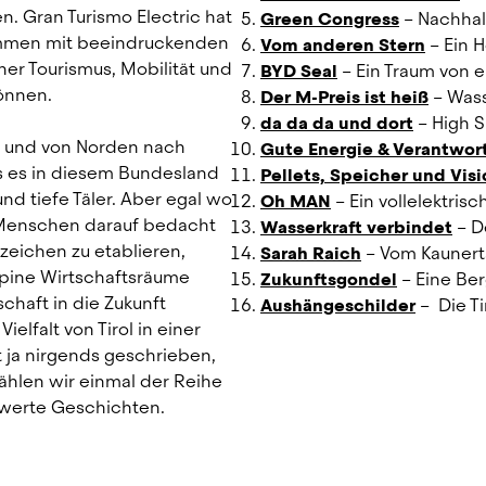
. Gran Turismo Electric hat 
Green Congress
 – Nachha
mmen mit beeindruckenden 
Vom anderen Stern
 – Ein 
er Tourismus, Mobilität und 
BYD Seal
 – Ein Traum von 
önnen.
Der M-Preis ist heiß
 – Was
da da da und dort
 – High 
 und von Norden nach 
Gute Energie & Verantwor
s es in diesem Bundesland 
Pellets, Speicher und Vis
nd tiefe Täler. Aber egal wo 
Oh MAN
 – Ein vollelektris
Menschen darauf bedacht 
Wasserkraft verbindet
 – 
eichen zu etablieren, 
Sarah Raich
 – Vom Kaunert
lpine Wirtschaftsräume 
Zukunftsgondel
 – Eine B
chaft in die Zukunft 
Aushängeschilder
 –  Die 
elfalt von Tirol in einer 
 ja nirgends geschrieben, 
hlen wir einmal der Reihe 
swerte Geschichten.