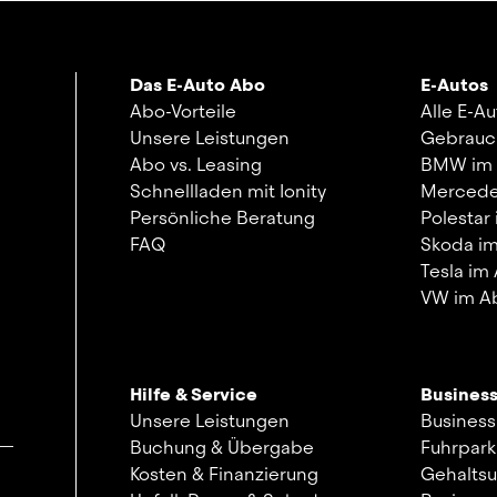
Das E-Auto Abo
E-Autos
Abo-Vorteile
Alle E-A
Unsere Leistungen
Gebrauc
Abo vs. Leasing
BMW im
Schnellladen mit Ionity
Mercede
Persönliche Beratung
Polestar
FAQ
Skoda i
Tesla im
VW im A
Hilfe & Service
Busines
Unsere Leistungen
Business
Buchung & Übergabe
Fuhrpar
Kosten & Finanzierung
Gehalts