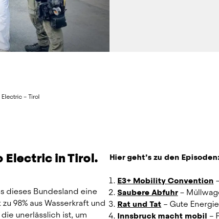
Electric – Tirol
Electric in Tirol.
Hier geht’s zu den Episoden
E3+ Mobility Convention
 
s dieses Bundesland eine 
Saubere Abfuhr
 – Müllwag
zu 98% aus Wasserkraft und 
Rat und Tat
 – Gute Energi
die unerlässlich ist, um 
Innsbruck macht mobil
 – 