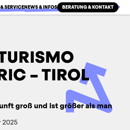
 & SERVICE
NEWS & INFOS
BERATUNG & KONTAKT
TURISMO
RIC – TIROL
unft groß und ist größer als man
 2025