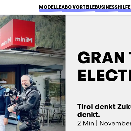
MODELLE
ABO VORTEILE
BUSINESS
HILFE
GRAN 
ELECT
Tirol denkt Zuk
denkt.
2 Min
|
November