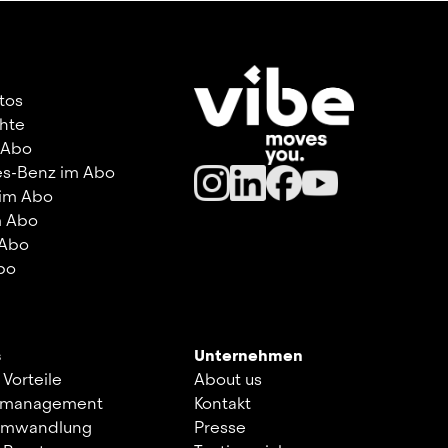
utos
hte
 Abo
s-Benz im Abo
 im Abo
m Abo
 Abo
bo
s
Unternehmen
 Vorteile
About us
kmanagement
Kontakt
umwandlung
Presse