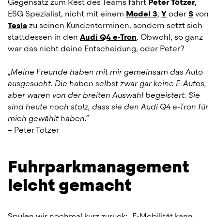
Gegensatz zum Rest des Teams fährt 
Peter Tötzer
, 
ESG Spezialist, nicht mit einem 
Model 3
, 
Y
 oder 
S
 von 
Tesla
 zu seinen Kundenterminen, sondern setzt sich 
stattdessen in den 
Audi Q4 e-Tron
. Obwohl, so ganz 
war das nicht deine Entscheidung, oder Peter?
„Meine Freunde haben mit mir gemeinsam das Auto 
ausgesucht. Die haben selbst zwar gar keine E-Autos, 
aber waren von der breiten Auswahl begeistert. Sie 
sind heute noch stolz, dass sie den Audi Q4 e-Tron für 
mich gewählt haben.“
– Peter Tötzer
Fuhrparkmanagement 
leicht gemacht
Spulen wir nochmal kurz zurück: „E-Mobilität kann 