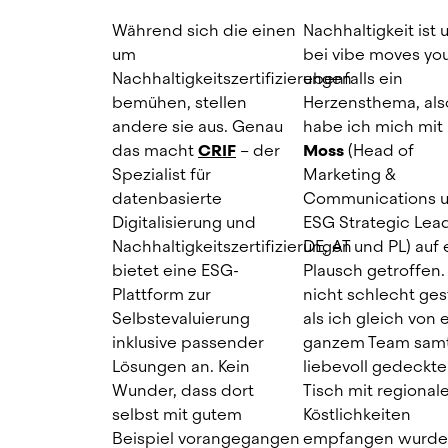
Während sich die einen 
Nachhaltigkeit ist u
um 
bei vibe moves you
Nachhaltigkeitszertifizierungen 
ebenfalls ein 
bemühen, stellen 
Herzensthema, also
andere sie aus. Genau 
habe ich mich mit 
das macht 
CRIF
 – der 
Moss
 (Head of 
Spezialist für 
Marketing & 
datenbasierte 
Communications u
Digitalisierung und 
ESG Strategic Lead 
Nachhaltigkeitszertifizierungen 
DE, AT und PL) auf 
bietet eine ESG-
Plausch getroffen.
Plattform zur 
nicht schlecht gest
Selbstevaluierung 
als ich gleich von 
inklusive passender 
ganzem Team samt
Lösungen an. Kein 
liebevoll gedeckte
Wunder, dass dort 
Tisch mit regionale
selbst mit gutem 
Köstlichkeiten 
Beispiel vorangegangen 
empfangen wurde. 