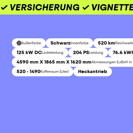
✓ VERSICHERUNG ✓ VIGNETTE
Schwarz
520 km
Außenfarbe
Innenfarbe
Reichweit
125 kW DC
204 PS
76.6 kW
Ladeleistung
Leistung
4590 mm X 1865 mm X 1620 mm
Abmessungen (LxBxH in
520 - 1490
Heckantrieb
Kofferraum (Liter)