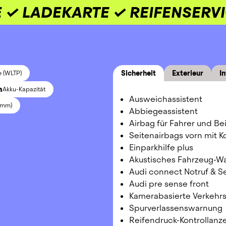
 ✓ LADEKARTE ✓ REIFENSERV
Sicherheit
Exterieur
In
e (WLTP)
h
Akku-Kapazität
Ausweichassistent
 mm)
Abbiegeassistent
Airbag für Fahrer und Be
Seitenairbags vorn mit 
Einparkhilfe plus
Akustisches Fahrzeug-W
Audi connect Notruf & Ser
Audi pre sense front
Kamerabasierte Verkehr
Spurverlassenswarnung
Reifendruck-Kontrollanz