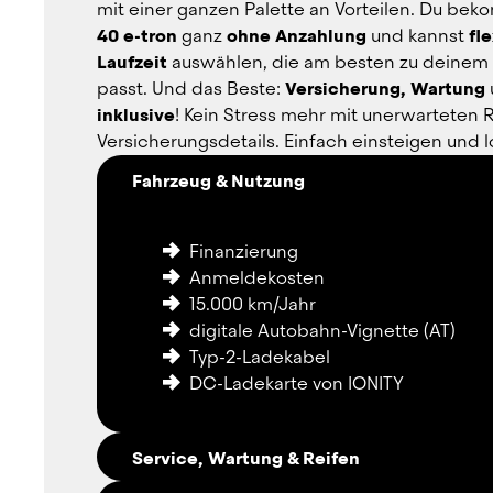
mit einer ganzen Palette an Vorteilen. Du bek
40 e-tron
 ganz 
ohne Anzahlung
 und kannst 
fle
Laufzeit
 auswählen, die am besten zu deinem B
passt. Und das Beste: 
Versicherung, Wartung
inklusive
! Kein Stress mehr mit unerwarteten 
Versicherungsdetails. Einfach einsteigen und l
Fahrzeug & Nutzung
Finanzierung
Anmeldekosten
15.000 km/Jahr
digitale Autobahn-Vignette (AT)
Typ-2-Ladekabel
DC-Ladekarte von IONITY
Service, Wartung & Reifen