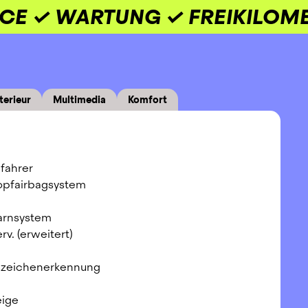
ICE ✓ WARTUNG ✓ FREIKILOM
terieur
Multimedia
Komfort
ifahrer
Kopfairbagsystem
arnsystem
v. (erweitert)
szeichenerkennung
eige