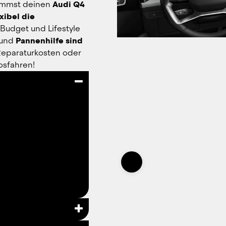
ommst deinen 
Audi Q4 
xibel die 
udget und Lifestyle 
 und 
Pannenhilfe sind 
Reparaturkosten oder 
osfahren!