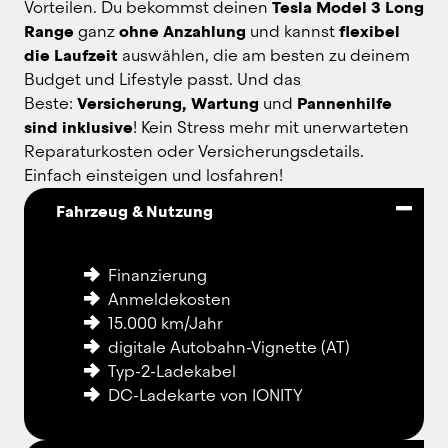
Vorteilen. Du bekommst deinen 
Tesla Model 3 Long 
Range
 ganz 
ohne Anzahlung
 und kannst 
flexibel 
die Laufzeit
 auswählen, die am besten zu deinem 
Budget und Lifestyle passt. Und das 
Beste: 
Versicherung, Wartung
 und 
Pannenhilfe 
sind inklusive
! Kein Stress mehr mit unerwarteten 
Reparaturkosten oder Versicherungsdetails. 
Einfach einsteigen und losfahren!
Fahrzeug & Nutzung
Finanzierung
Anmeldekosten
15.000 km/Jahr
digitale Autobahn-Vignette (AT)
Typ-2-Ladekabel
DC-Ladekarte von IONITY