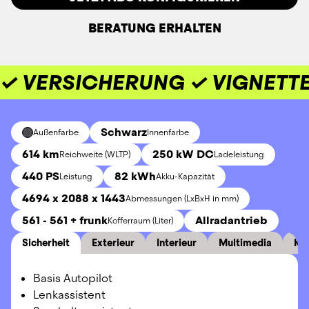
BERATUNG ERHALTEN
✓ VERSICHERUNG ✓ VIGNETTE
Schwarz
Außenfarbe
Innenfarbe
614 km
250 kW DC
Reichweite (WLTP)
Ladeleistung
440 PS
82 kWh
Leistung
Akku-Kapazität
4694 x 2088 x 1443
Abmessungen (LxBxH in mm)
561 - 561 + frunk
Allradantrieb
Kofferraum (Liter)
Sicherheit
Exterieur
Interieur
Multimedia
Ko
Basis Autopilot
Lenkassistent