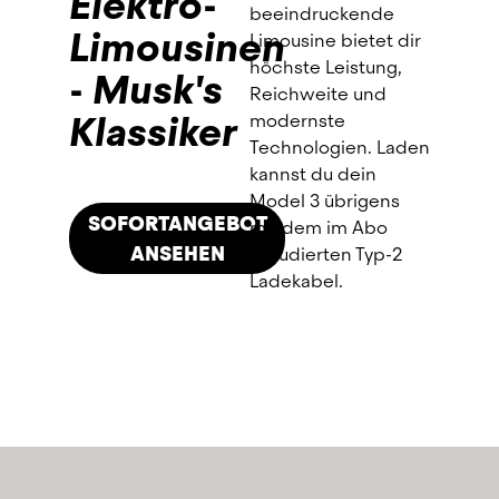
Elektro-
In nur drei Schritten zum E-Fuhrpark:
beeindruckende
Limousinen
Unser 
Fuhrpark-Kontaktformular
Limousine bietet dir
ausfüllen.
höchste Leistung,
- Musk's
Individuell beraten lassen, die 
Reichweite und
passenden E-Fahrzeuge auswählen 
Klassiker
modernste
und ein unverbindliches Angebot 
Technologien. Laden
erhalten.
kannst du dein
Vertrag mit einem Click bestätigen, 
Model 3 übrigens
SOFORTANGEBOT
Übergabetermin vereinbaren und 
mit dem im Abo
starten.
ANSEHEN
inkludierten Typ-2
Ladekabel.