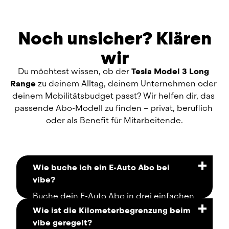
Noch unsicher? Klären
wir
Du möchtest wissen, ob der 
Tesla Model 3 Long 
Range
 zu deinem Alltag, deinem Unternehmen oder 
deinem Mobilitätsbudget passt? Wir helfen dir, das 
passende Abo-Modell zu finden – privat, beruflich 
oder als Benefit für Mitarbeitende.
Wie buche ich ein E-Auto Abo bei
vibe?
Buche dein E-Auto Abo in drei einfachen 
Schritten und voll digital: 
Wie ist die Kilometerbegrenzung beim
vibe geregelt?