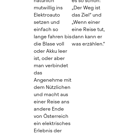
natürlich 
es so schön: 
mutwillig ins 
„Der Weg ist 
Elektroauto 
das Ziel“ und 
setzen und 
„Wenn einer 
einfach so 
eine Reise tut, 
lange fahren bis 
dann kann er 
die Blase voll 
was erzählen.“
oder Akku leer 
ist, oder aber 
man verbindet 
das 
Angenehme mit 
dem Nützlichen 
und macht aus 
einer Reise ans 
andere Ende 
von Österreich 
ein elektrisches 
Erlebnis der 