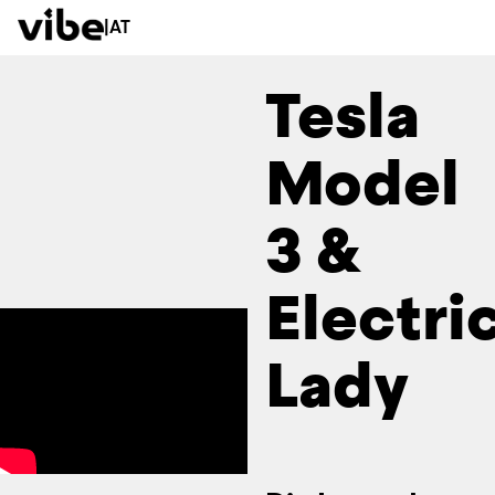
|
AT
Tesla
Model
3 &
Electri
Lady