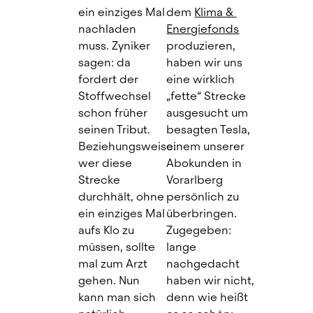
ein einziges Mal 
dem 
Klima & 
nachladen 
Energiefonds
muss. Zyniker 
produzieren, 
sagen: da 
haben wir uns 
fordert der 
eine wirklich 
Stoffwechsel 
„fette“ Strecke 
schon früher 
ausgesucht um 
seinen Tribut. 
besagten Tesla, 
Beziehungsweise: 
einem unserer 
wer diese 
Abokunden in 
Strecke 
Vorarlberg 
durchhält, ohne 
persönlich zu 
ein einziges Mal 
überbringen. 
aufs Klo zu 
Zugegeben: 
müssen, sollte 
lange 
mal zum Arzt 
nachgedacht 
gehen. Nun 
haben wir nicht, 
kann man sich 
denn wie heißt 