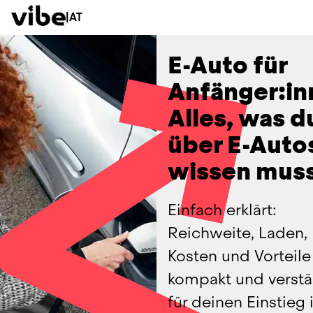
|
AT
E-Auto für
Anfänger:in
Alles, was d
über
E-Auto
wissen mus
Einfach erklärt: 
Reichweite, Laden, 
Kosten und Vorteile 
kompakt und verstän
für deinen Einstieg i