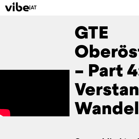
|
AT
GTE
Oberös
– Part 4
Verstan
Wande