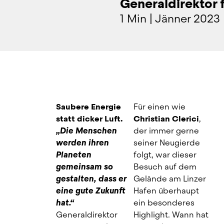
Generaldirektor 
1 Min
|
Jänner 2023
Saubere Energie 
Für einen wie
statt dicker Luft.
Christian Clerici
, 
„Die Menschen 
der immer gerne 
werden ihren 
seiner Neugierde 
Planeten 
folgt, war dieser 
gemeinsam so 
Besuch auf dem 
gestalten, dass er 
Gelände am Linzer 
eine gute Zukunft 
Hafen überhaupt 
hat.“
ein besonderes 
Generaldirektor
Highlight. Wann hat 