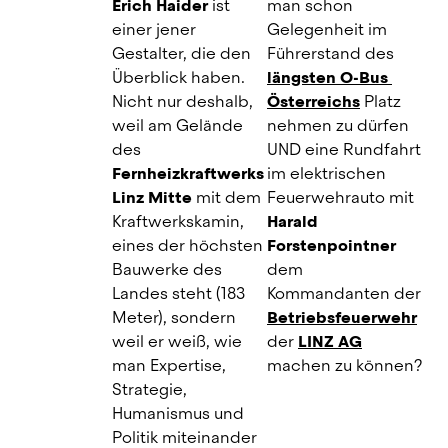
Erich Haider 
ist 
man schon 
einer jener 
Gelegenheit im 
Gestalter, die den 
Führerstand des
Überblick haben. 
längsten O-Bus 
Nicht nur deshalb, 
Österreichs
Platz 
weil am Gelände 
nehmen zu dürfen 
des
UND eine Rundfahrt 
Fernheizkraftwerks 
im elektrischen 
Linz Mitte
mit dem 
Feuerwehrauto mit
Kraftwerkskamin, 
Harald 
eines der höchsten 
Forstenpointner
Bauwerke des 
dem 
Landes steht (183 
Kommandanten der
Meter), sondern 
Betriebsfeuerwehr
weil er weiß, wie 
der
LINZ AG
man Expertise, 
machen zu können?
Strategie, 
Humanismus und 
Politik miteinander 