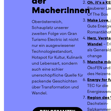
der
Oh, it’s a K
Macher:innen
Sauberer La
Of The Box
Make Love,
Oberösterreich, 
Gute Energie
Schauplatz unserer 
Romantikho
zweiten Folge von Gran 
Herz, Versta
Turismo Electric ist nicht 
Wandel
 – E
nur ein ausgewiesener 
als Generaldi
Technologiestandort, 
change
Hotspot für Kultur, Kulinarik 
Manche mög
und Lebensart, sondern 
ÖkoFEN und 
auch eine schier 
des Heizens
unerschöpfliche Quelle für 
Energy for f
packende Geschichten 
TEC für die 
über Transformation und 
Energiewen
Wandel.
Region des
Dachstein-
Salzkammer