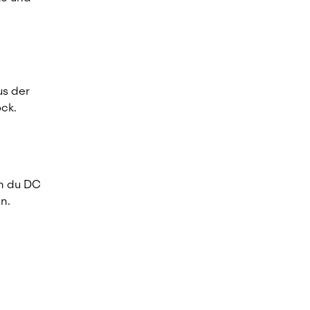
s der 
ock.
n du DC 
n.