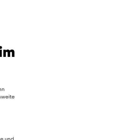
im 
n 
weite 
e und 