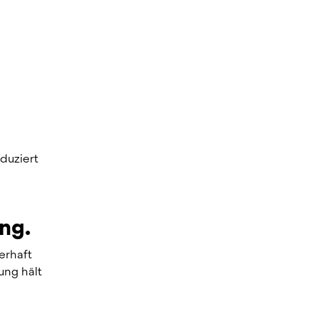
uziert 
ng.
rhaft 
ng hält 