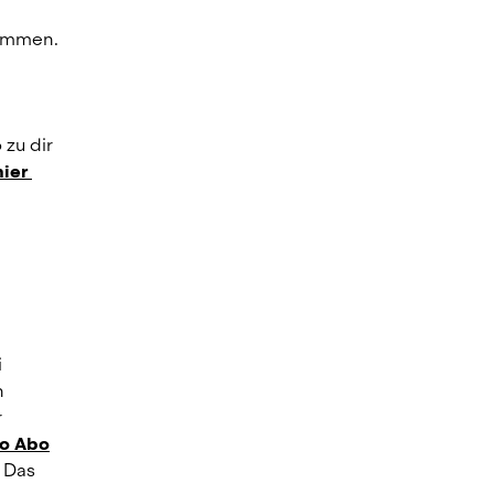
ommen. 
zu dir 
ier 
 
 
 
to Abo
Das 