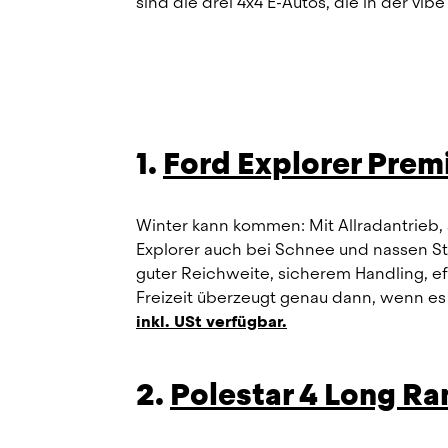
sind die drei 4x4 E-Autos, die in der 
1. 
Ford Explorer Pre
Winter kann kommen: Mit Allradantrieb,
Explorer auch bei Schnee und nassen S
guter Reichweite, sicherem Handling, ef
Freizeit überzeugt genau dann, wenn es
inkl. USt verfügbar.
2. 
Polestar 4 Long R