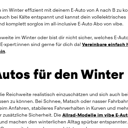
ch im Winter effizient mit deinem E-Auto von A nach B zu k
auch bei Kälte entspannt und kannst dein vollelektrisches 
d komplett sorglos im all-inclusive E-Auto Abo von vibe.
ite im Winter oder bist dir nicht sicher, welches E-Auto 
-xpert:innen sind gerne für dich da! 
Vereinbare einfach h
min
.
Autos für den Winter
ie Reichweite realistisch einzuschätzen und sich auch bei
assen zu können. Bei Schnee, Matsch oder nasser Fahrbahn
eim Anfahren, stabileres Fahrverhalten in Kurven und mehr
 zusätzliche Sicherheit. Die 
Allrad-Modelle im vibe E-Au
und machen den winterlichen Alltag spürbar entspannter. 