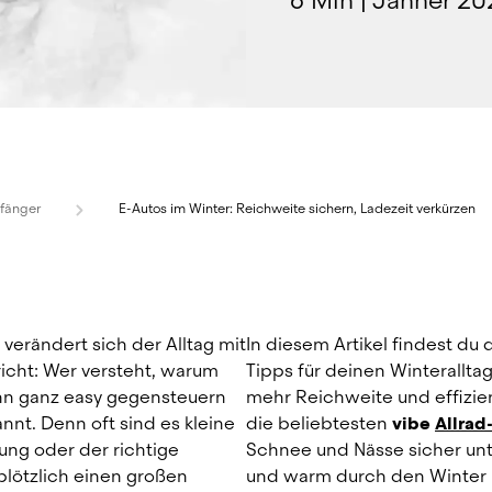
6 Min
|
Jänner 20
nfänger
E-Autos im Winter: Reichweite sichern, Ladezeit verkürzen
verändert sich der Alltag mit 
In diesem Artikel findest du 
icht: Wer versteht, warum 
Tipps für deinen Winteralltag 
nn ganz easy gegensteuern 
mehr Reichweite und effizie
nt. Denn oft sind es kleine 
die beliebtesten 
vibe
Allrad
ng oder der richtige 
Schnee und Nässe sicher unt
plötzlich einen großen 
und warm durch den Winter u