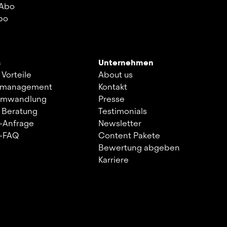
 Abo
bo
s
Unternehmen
 Vorteile
About us
kmanagement
Kontakt
umwandlung
Presse
 Beratung
Testimonials
-Anfrage
Newsletter
s-FAQ
Content Pakete
Bewertung abgeben
Karriere