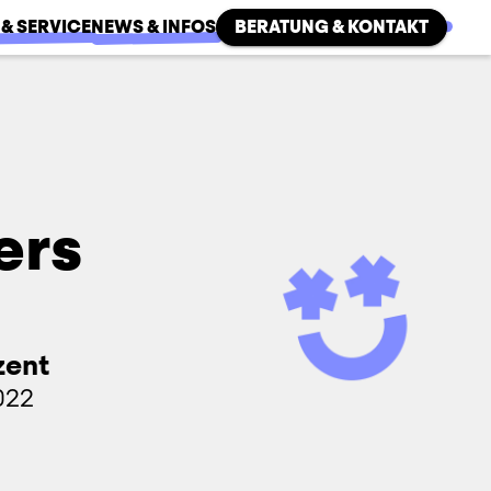
 & SERVICE
NEWS & INFOS
BERATUNG & KONTAKT
ers
zent
022