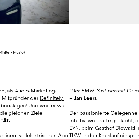
finitely Music)
ch, als Audio-Marketing-
“Der BMW i3 ist perfekt für 
 Mitgründer der 
Definitely 
– Jan Leers
Lebenslagen! Und weil er wie 
ie gleichen Ziele 
Der passionierte Gelegenheit
TÄT.
intuitiv: wer hätte gedacht, 
EVN, beim Gasthof Diewald i
 einem vollelektrischen Abo 
11KW in den Kreislauf einspei