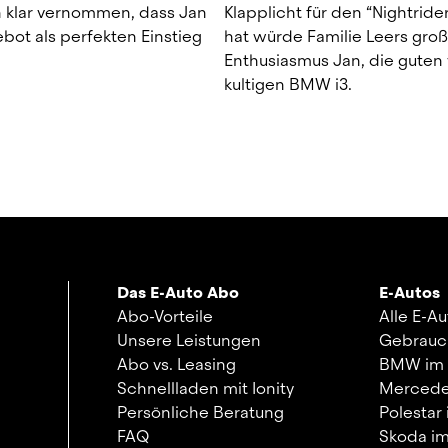
 klar vernommen, dass Jan 
Klapplicht für den “Nightride
ot als perfekten Einstieg 
hat würde Familie Leers groß
Enthusiasmus Jan, die guten 
kultigen BMW i3.
Das E-Auto Abo
E-Autos
Abo-Vorteile
Alle E-A
Unsere Leistungen
Gebrauc
Abo vs. Leasing
BMW im
Schnellladen mit Ionity
Mercede
Persönliche Beratung
Polestar
FAQ
Skoda i