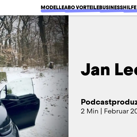
MODELLE
ABO VORTEILE
BUSINESS
HILFE
Jan Le
Podcastprodu
2 Min
|
Februar 2