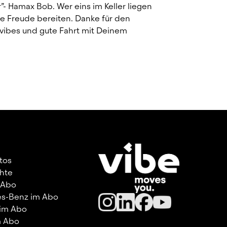
r”- Hamax Bob. Wer eins im Keller liegen 
e Freude bereiten. Danke für den 
vibes und gute Fahrt mit Deinem 
utos
hte
 Abo
s-Benz im Abo
 im Abo
m Abo