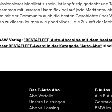
sionsloser Mobilität zu sein, ist langfristig gedacht und Te
usammen mit unseren Usern flexibel auf jede Marktentwick
am mit der Community auch die besten Geschichte über W
 zu dieser Journey wie good vibes – die Zukunft der Mobil
A&W Verlag: 
"BEST4FLEET, Auto-Abo: vibe mit dem besten
nser BEST4FLEET-Award in der Kategorie "Auto-Abo”
 sind 
Das E-Auto Abo
E-Autos
Abo-Vorteile
Alle E-A
Unsere Leistungen
Gebrauc
Abo vs. Leasing
BMW im