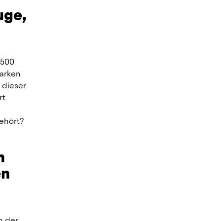
ge, 
500 
arken 
dieser 
t 
ehört?
 
n 
 der 