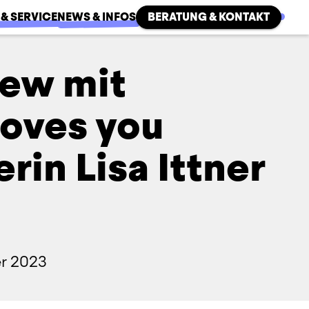
 & SERVICE
NEWS & INFOS
BERATUNG & KONTAKT
iew mit
oves you
rin Lisa Ittner
r 2023