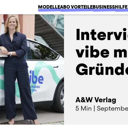
MODELLE
ABO VORTEILE
BUSINESS
HILFE
Interv
vibe m
Gründe
A&W Verlag
5 Min
|
Septembe