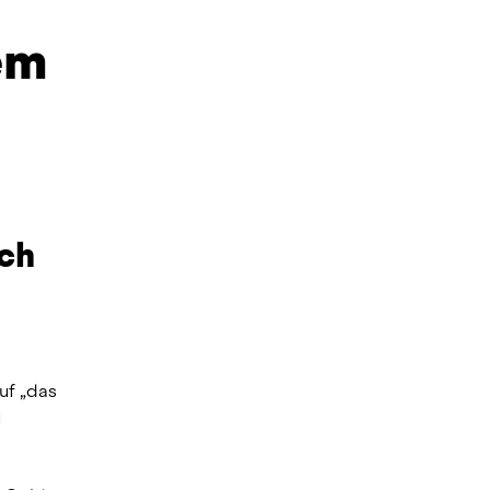
m 
ch 
f „das 
 