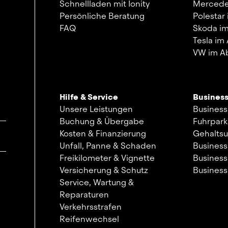
Schnellladen mit Ionity
Mercede
Persönliche Beratung
Polestar
FAQ
Skoda i
Tesla im
VW im A
Hilfe & Service
Busines
Unsere Leistungen
Business
Buchung & Übergabe
Fuhrpar
Kosten & Finanzierung
Gehalts
Unfall, Panne & Schaden
Business
Freikilometer & Vignette
Business
Versicherung & Schutz
Busines
Service, Wartung &
Reparaturen
Verkehrsstrafen
Reifenwechsel