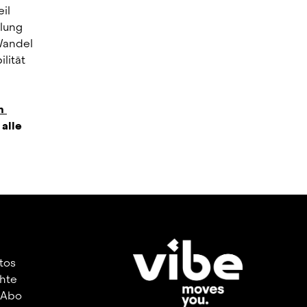
il 
lung 
andel 
ität 
 
alle 
utos
hte
 Abo