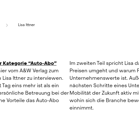
Lisa Ittner
r Kategorie “Auto-Abo”
Im zweiten Teil spricht Lisa d
er vom A&W Verlag zum 
Preisen umgeht und warum Fa
sa Ittner zu interviewen. 
Unternehmenswerte ist. Außer
Tag eins mehr ist als ein 
nächsten Schritte eines Unt
ersönliche Betreuung bei der 
Mobilität der Zukunft aktiv mit
e Vorteile das Auto-Abo 
wohin sich die Branche bewe
einnimmt.