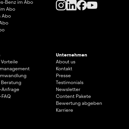
s-Benz im Abo
 im Abo
m Abo
 Abo
bo
s
Unternehmen
 Vorteile
About us
kmanagement
Kontakt
umwandlung
Presse
 Beratung
Testimonials
-Anfrage
Newsletter
s-FAQ
Content Pakete
Bewertung abgeben
Karriere