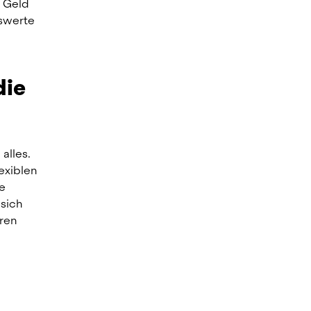
 Geld 
swerte 
ie 
lles. 
xiblen 
e 
ich 
ren 