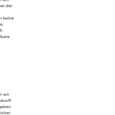
ei der 
 keine 
. 
h 
bare 
 wir 
kunft 
gaben 
icher 