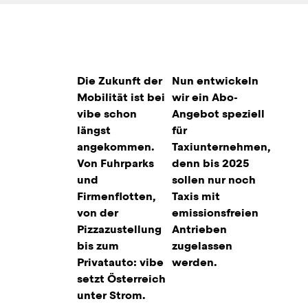
Die Zukunft der 
Nun entwickeln 
Mobilität ist bei 
wir ein Abo-
vibe schon 
Angebot speziell 
längst 
für 
angekommen. 
Taxiunternehmen, 
Von Fuhrparks 
denn bis 2025 
und 
sollen nur noch 
Firmenflotten, 
Taxis mit 
von der 
emissionsfreien 
Pizzazustellung 
Antrieben 
bis zum 
zugelassen 
Privatauto: vibe 
werden.
setzt Österreich 
unter Strom.