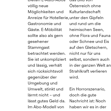
völlig neue 
Österreich ohne 
Möglichkeiten und 
Kulturlandschaft 
Anreize für Hotellerie, 
unter den Gipfeln 
Gastronomie und 
und rund um die 
Gäste. E-Möbilität 
heimischen Seen, 
sollte also als gern 
ohne Flora und Fauna 
gesehener 
oder Schnee und Eis 
Stammgast 
auf den Gletschern, 
betrachtet werden. 
nicht nur für uns 
Sie ist unkompliziert 
selbst, sondern auch 
und lässig, verhält 
in der ganzen Welt an
sich rücksichtsvoll 
Strahlkraft verlieren 
gegenüber der 
wird.
Umgebung und 
Umwelt, stinkt und 
Ein Horrorszenario, 
lärmt nicht – und 
doch die gute 
lässt gutes Geld da. 
Nachricht ist: Noch 
Im Abo-Modell von 
haben wir es in der 