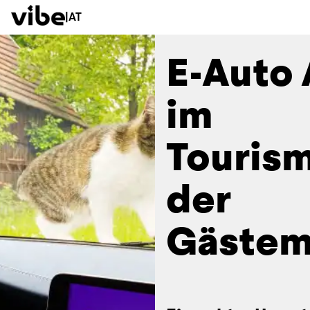
|
AT
E-Auto
im
Touris
der
Gästem