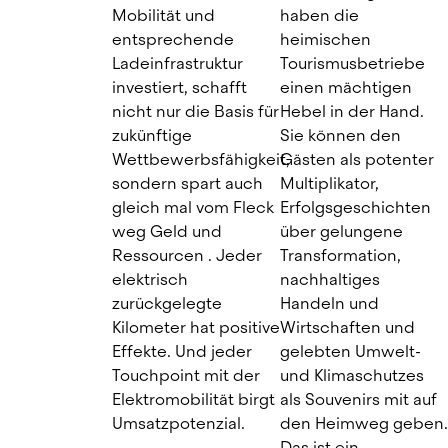
Mobilität und 
haben die 
entsprechende 
heimischen 
Ladeinfrastruktur 
Tourismusbetriebe 
investiert, schafft 
einen mächtigen 
nicht nur die Basis für 
Hebel in der Hand. 
zukünftige 
Sie können den 
Wettbewerbsfähigkeit, 
Gästen als potenter 
sondern spart auch 
Multiplikator, 
gleich mal vom Fleck 
Erfolgsgeschichten 
weg Geld und 
über gelungene 
Ressourcen . Jeder 
Transformation, 
elektrisch 
nachhaltiges 
zurückgelegte 
Handeln und 
Kilometer hat positive 
Wirtschaften und  
Effekte. Und jeder 
gelebten Umwelt- 
Touchpoint mit der 
und Klimaschutzes 
Elektromobilität birgt 
als Souvenirs mit auf 
Umsatzpotenzial.
den Heimweg geben.
Das ist ein 