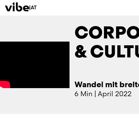
|
AT
CORPO
& CULT
Wandel mit brei
6 Min
|
April 2022