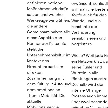
definieren, welche 
erwünscht, schließli
Maßnahmen wir dafür 
will man die besten 
setzen und welche 
Köpfe auch für den 
Werkzeuge wir wählen, 
Wandel und die 
die andere. 
Konstante der 
Gemeinsam haben alle 
Veränderung 
diese Aspekte den 
sensibilisieren und 
Nenner der Kultur: So 
begeistern.
steht die 
Unternehmenskultur im 
Wieso? Weil jede Fi
Kontext des 
ein Netzwerk ist, das
Firmenfuhrparks im 
seine Fühler und 
direkten 
Wurzeln in alle 
Zusammenhang mit 
Richtungen ausstrec
dem Kulturgut Auto und 
Deshalb wird der 
dem emotionalen 
interne Change 
Thema Mobilität. Die 
Prozess auch immer
aktuelle 
über zwei besonder
Mobilitätswende 
mächtige Visitenkar