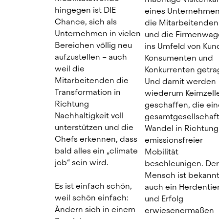
hingegen ist DIE 
eines Unternehmens
Chance, sich als 
die Mitarbeitenden 
Unternehmen in vielen 
und die Firmenwage
Bereichen völlig neu 
ins Umfeld von Kund
aufzustellen – auch 
Konsumenten und 
weil die 
Konkurrenten getrag
Mitarbeitenden die 
Und damit werden 
Transformation in 
wiederum Keimzelle
Richtung 
geschaffen, die ein
Nachhaltigkeit voll 
gesamtgesellschaft
unterstützen und die 
Wandel in Richtung 
Chefs erkennen, dass 
emissionsfreier 
bald alles ein „climate 
Mobilität 
job“ sein wird.
beschleunigen. Der 
Mensch ist bekanntl
Es ist einfach schön, 
auch ein Herdentier 
weil schön einfach: 
und Erfolg 
Ändern sich in einem 
erwiesenermaßen 