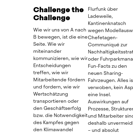
Challenge the
Flurfunk über 
Challenge
Ladeweile, 
Kantinenknatsch 
Wie wir uns von A nach 
wegen Modellauswa
B bewegen, ist die eine 
Chefetagen-
Seite. Wie wir 
Communiqué zur 
miteinander 
Nachhaltigkeitsstrat
kommunizieren, wie wir 
oder Fuhrparkmana
Entscheidungen 
Fun-Facts zu den 
treffen, wie wir 
neuen Sharing-
Mitarbeitende fördern 
Fahrzeugen. Alles ist
und fordern, wie wir 
verwoben, kein Asp
Wertschätzung 
eine Insel. 
transportieren oder 
Auswirkungen auf 
den Geschäftserfolg 
Prozesse, Strukturen
bzw. die Notwendigkeit 
und Mitarbeiter sind
des Kampfes gegen 
deshalb unvermeidb
den Klimawandel 
– und absolut 