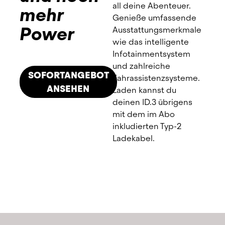
ausfüllen.
all deine Abenteuer.
mehr
Individuell beraten lassen, die 
Genieße umfassende
passenden E-Fahrzeuge auswählen 
Power
Ausstattungsmerkmale
und ein unverbindliches Angebot 
wie das intelligente
erhalten.
Infotainmentsystem
Vertrag mit einem Click bestätigen, 
und zahlreiche
SOFORTANGEBOT
Übergabetermin vereinbaren und 
Fahrassistenzsysteme.
starten.
ANSEHEN
Laden kannst du
deinen ID.3 übrigens
mit dem im Abo
inkludierten Typ-2
Ladekabel.