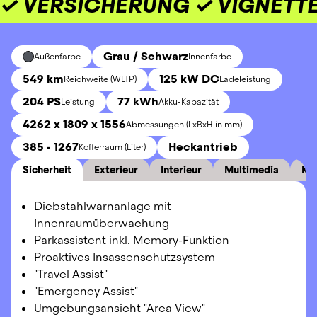
✓ VERSICHERUNG ✓ VIGNETTE
Grau / Schwarz
Außenfarbe
Innenfarbe
549 km
125 kW DC
Reichweite (WLTP)
Ladeleistung
204 PS
77 kWh
Leistung
Akku-Kapazität
4262 x 1809 x 1556
Abmessungen (LxBxH in mm)
385 - 1267
Heckantrieb
Kofferraum (Liter)
Sicherheit
Exterieur
Interieur
Multimedia
Ko
Diebstahlwarnanlage mit
Innenraumüberwachung
Parkassistent inkl. Memory-Funktion
Proaktives Insassenschutzsystem
"Travel Assist"
"Emergency Assist"
Umgebungsansicht "Area View"