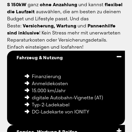
S 150kW
 ganz 
ohne Anzahlung
 und kannst 
flexibel 
die Laufzeit
 auswählen, die am besten zu deinem 
Budget und Lifestyle passt. Und das 
Beste: 
Versicherung, Wartung
 und 
Pannenhilfe 
sind inklusive
! Kein Stress mehr mit unerwarteten 
Reparaturkosten oder Versicherungsdetails. 
Einfach einsteigen und losfahren!
Fahrzeug & Nutzung
Finanzierung
Anmeldekosten
15.000 km/Jahr
digitale Autobahn-Vignette (AT)
Typ-2-Ladekabel
DC-Ladekarte von IONITY
Service, Wartung & Reifen