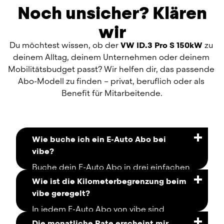
Noch unsicher? Klären
wir
Du möchtest wissen, ob der 
VW ID.3 Pro S 150kW
 zu 
deinem Alltag, deinem Unternehmen oder deinem 
Mobilitätsbudget passt? Wir helfen dir, das passende 
Abo-Modell zu finden – privat, beruflich oder als 
Benefit für Mitarbeitende.
Wie buche ich ein E-Auto Abo bei
vibe?
Buche dein E-Auto Abo in drei einfachen 
Schritten und voll digital: 
Wie ist die Kilometerbegrenzung beim
vibe geregelt?
STEP 1: ANGEBOT
In jedem E-Auto Abo von vibe sind 
Du kannst in unserem Abo-Konfigurator 
bereits 
15.000 Freikilometer pro Jahr 
Die monatliche Rate erscheint mir