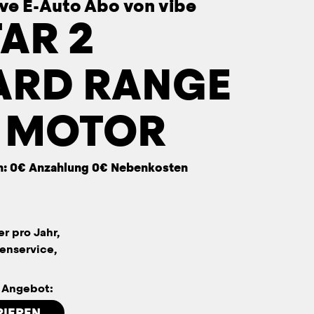
sive E-Auto Abo von vibe
AR 2
ARD RANGE
E MOTOR
n: 0€ Anzahlung 0€ Nebenkosten
er pro Jahr,
enservice,
n Angebot:
RIEREN