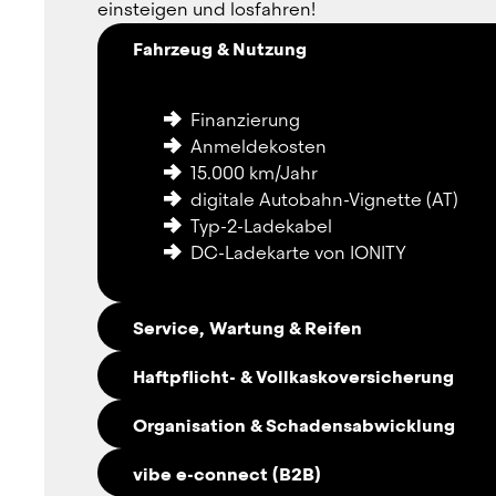
einsteigen und losfahren!
Fahrzeug & Nutzung
Finanzierung
Anmeldekosten
15.000 km/Jahr
digitale Autobahn-Vignette (AT)
Typ-2-Ladekabel
DC-Ladekarte von IONITY
Service, Wartung & Reifen
Haftpflicht- & Vollkaskoversicherung
Service
Organisation & Schadensabwicklung
Wartung
Haftpflichtversicherung
saisonale Bereifung
vibe e-connect (B2B)
Vollkaskoversicherung (mit Selbstbe
Reifenwechsel