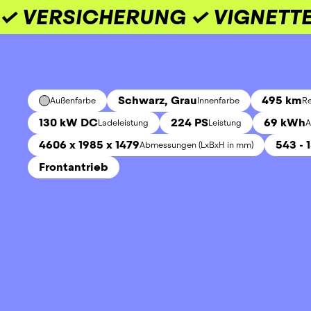
✓ VERSICHERUNG ✓ VIGNETTE
Schwarz, Grau
495 km
Außenfarbe
Innenfarbe
Re
130 kW DC
224 PS
69 kWh
Ladeleistung
Leistung
A
4606 x 1985 x 1479
543 - 
Abmessungen (LxBxH in mm)
Frontantrieb