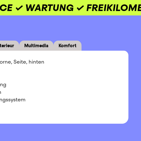
ICE ✓ WARTUNG ✓ FREIKILOM
terieur
Multimedia
Komfort
orne, Seite, hinten
ung
m
ngssystem