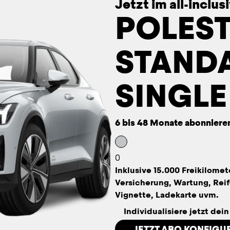
Jetzt im all-inclu
POLEST
STAND
SINGL
6 bis 48 Monate abonniere
0
Inklusive 15.000 Freikilomet
Versicherung, Wartung, Reif
Vignette, Ladekarte uvm.
Individualisiere jetzt dei
JETZT ABO KONFIGU