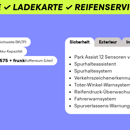
 ✓ LADEKARTE ✓ REIFENSERV
Sicherheit
Exterieur
In
ichweite (WLTP)
kku-Kapazität
Park Assist 12 Sensoren v
1575 + frunk
Kofferraum (Liter)
Spurhalteassistent
Spurhaltesystem
Verkehrszeichenerkenn
Toter-Winkel-Warnsyste
Reifendruck-Überwachu
Fahrerwarnsystem
Spurverlassens-Warnung