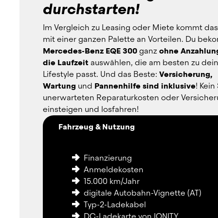
durchstarten!
Im Vergleich zu Leasing oder Miete kommt das
Mercedes-Benz EQE 300
 ganz 
ohne Anzahlun
die Laufzeit
 auswählen, die am besten zu dei
Lifestyle passt. Und das Beste: 
Versicherung, 
Wartung
 und 
Pannenhilfe sind inklusive
! Kein
unerwarteten Reparaturkosten oder Versicherun
einsteigen und losfahren!
Fahrzeug & Nutzung
Finanzierung
Anmeldekosten
15.000 km/Jahr
digitale Autobahn-Vignette (AT)
Typ-2-Ladekabel
DC-Ladekarte von IONITY