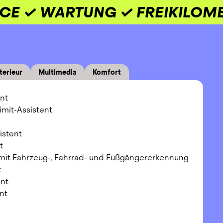
ICE ✓ WARTUNG ✓ FREIKILOM
terieur
Multimedia
Komfort
nt
imit-Assistent
istent
t
 mit Fahrzeug-, Fahrrad- und Fußgängererkennung
t
ent
nt