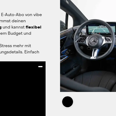
 E-Auto-Abo von vibe 
mit einer ganzen Palette an Vorteilen. Du bekommst deinen 
g
 und kannst 
flexibel 
nem Budget und 
 Stress mehr mit 
gsdetails. Einfach 