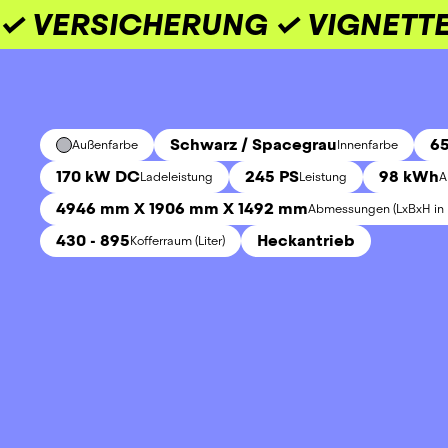
✓ VERSICHERUNG ✓ VIGNETTE
Schwarz / Spacegrau
65
Außenfarbe
Innenfarbe
170 kW DC
245 PS
98 kWh
Ladeleistung
Leistung
A
4946 mm X 1906 mm X 1492 mm
Abmessungen (LxBxH in
430 - 895
Heckantrieb
Kofferraum (Liter)