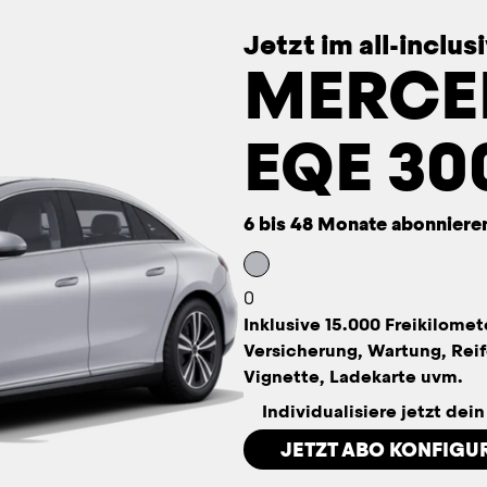
Jetzt im all-inclu
MERCE
EQE 30
6 bis 48 Monate abonniere
0
Inklusive 15.000 Freikilomet
Versicherung, Wartung, Reif
Vignette, Ladekarte uvm.
Individualisiere jetzt dei
JETZT ABO KONFIGU