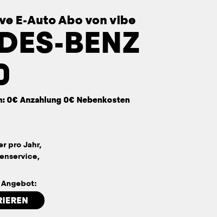
sive E-Auto Abo von vibe
DES-BENZ
0
n: 0€ Anzahlung 0€ Nebenkosten
er pro Jahr,
enservice,
n Angebot:
RIEREN