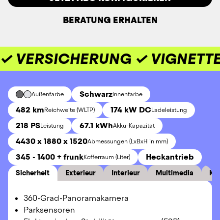
BERATUNG ERHALTEN
✓ VERSICHERUNG ✓ VIGNETTE
Schwarz
Außenfarbe
Innenfarbe
482 km
174 kW DC
Reichweite (WLTP)
Ladeleistung
218 PS
67.1 kWh
Leistung
Akku-Kapazität
4430 x 1880 x 1520
Abmessungen (LxBxH in mm)
345 - 1400 + frunk
Heckantrieb
Kofferraum (Liter)
Sicherheit
Exterieur
Interieur
Multimedia
Ko
360-Grad-Panoramakamera
Parksensoren