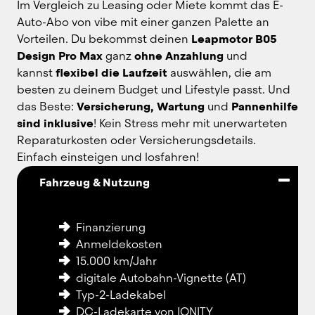
Im Vergleich zu Leasing oder Miete kommt das E-
Auto-Abo von vibe mit einer ganzen Palette an 
Vorteilen. Du bekommst deinen 
Leapmotor B05 
Design Pro Max
 ganz 
ohne Anzahlung
 und 
kannst 
flexibel die Laufzeit
 auswählen, die am 
besten zu deinem Budget und Lifestyle passt. Und 
das Beste: 
Versicherung, Wartung
 und 
Pannenhilfe 
sind inklusive
! Kein Stress mehr mit unerwarteten 
Reparaturkosten oder Versicherungsdetails. 
Einfach einsteigen und losfahren!
Fahrzeug & Nutzung
Finanzierung
Anmeldekosten
15.000 km/Jahr
digitale Autobahn-Vignette (AT)
Typ-2-Ladekabel
DC-Ladekarte von IONITY