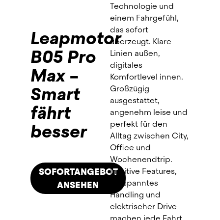
Kostenkontrolle
Technologie und 
einem Fahrgefühl, 
In nur drei Schritten zum E-Fuhrpark:
das sofort 
Leapmotor
Unser 
Fuhrpark-Kontaktformular
überzeugt. Klare 
B05 Pro
ausfüllen.
Linien außen, 
Individuell beraten lassen, die 
digitales 
Max –
passenden E-Fahrzeuge auswählen 
Komfortlevel innen. 
und ein unverbindliches Angebot 
Smart
Großzügig 
erhalten.
ausgestattet, 
fährt
Vertrag mit einem Click bestätigen, 
angenehm leise und 
Übergabetermin vereinbaren und 
perfekt für den 
besser
starten.
Alltag zwischen City, 
Office und 
Wochenendtrip. 
SOFORTANGEBOT
Intuitive Features, 
entspanntes 
ANSEHEN
Handling und 
elektrischer Drive 
machen jede Fahrt 