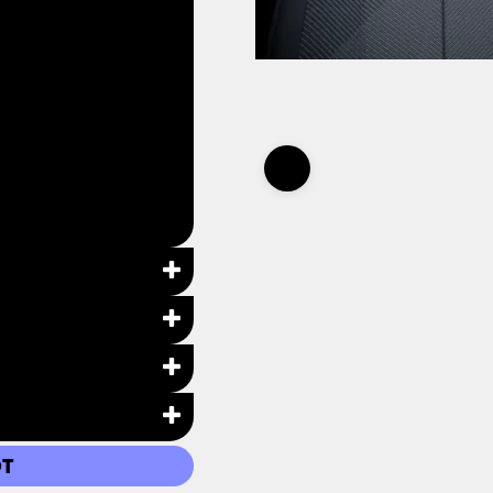
halt)
T