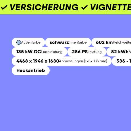
✓ VERSICHERUNG ✓ VIGNETTE
schwarz
602 km
Außenfarbe
Innenfarbe
Reichweite
135 kW DC
286 PS
82 kWh
Ladeleistung
Leistung
A
4468 x 1946 x 1630
536 - 
Abmessungen (LxBxH in mm)
Heckantrieb