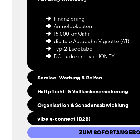
Finanzierung
Anmeldekosten
15.000 km/Jahr
digitale Autobahn-Vignette (AT)
Typ-2-Ladekabel
DC-Ladekarte von IONITY
Service, Wartung & Reifen
Haftpflicht- & Vollkaskoversicherung
Service
Organisation & Schadensabwicklung
Wartung
Haftpflichtversicherung
saisonale Bereifung
vibe e-connect (B2B)
Vollkaskoversicherung (mit Selbstbe
Reifenwechsel
Verwaltung von Verkehrsstrafen
Einlagerung
ZUM SOFORTANGEBO
Abwicklung von Schäden
Verschleiß-Reparaturen
Driver App für Flotten-Fahrer:innen