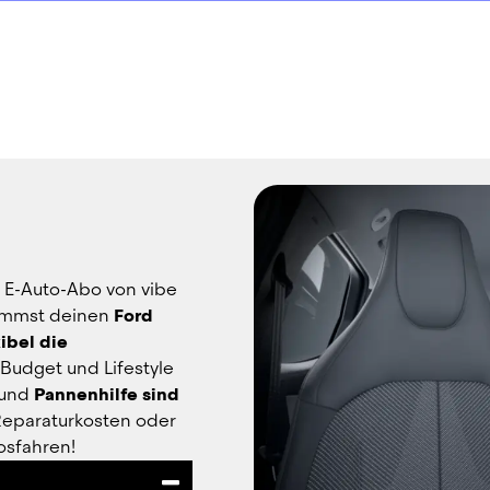
 E-Auto-Abo von vibe 
ommst deinen 
Ford 
ibel die 
udget und Lifestyle 
 und 
Pannenhilfe sind 
Reparaturkosten oder 
osfahren!