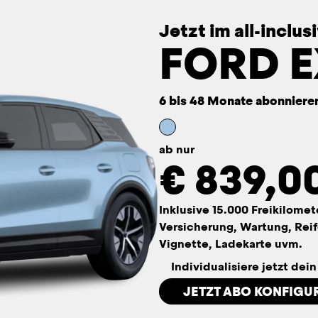
Jetzt im all-inclu
FORD 
6 bis 48 Monate abonniere
ab nur
€
839,0
Inklusive 15.000 Freikilomet
Versicherung, Wartung, Reif
Vignette, Ladekarte uvm.
Individualisiere jetzt dei
JETZT ABO KONFIGU