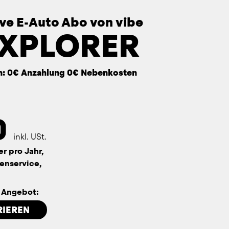
sive E-Auto Abo von vibe
EXPLORER
n: 0€ Anzahlung 0€ Nebenkosten
0
inkl. USt.
er pro Jahr,
enservice,
n Angebot:
RIEREN