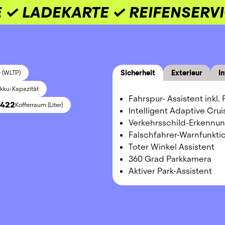
 ✓ LADEKARTE ✓ REIFENSERV
Sicherheit
Exterieur
In
 (WLTP)
kku-Kapazität
Fahrspur- Assistent inkl.
1422
Kofferraum (Liter)
Intelligent Adaptive Cru
Verkehrsschild-Erkennu
Falschfahrer-Warnfunkti
Toter Winkel Assistent
360 Grad Parkkamera
Aktiver Park-Assistent