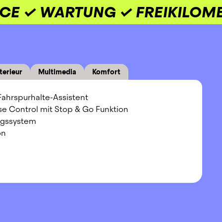
ICE ✓ WARTUNG ✓ FREIKILOM
terieur
Multimedia
Komfort
 Fahrspurhalte-Assistent
ise Control mit Stop & Go Funktion
ngssystem
on