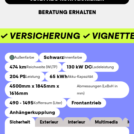
BERATUNG ERHALTEN
✓ VERSICHERUNG ✓ VIGNETTE
Schwarz
Außenfarbe
Innenfarbe
474 km
130 kW DC
Reichweite (WLTP)
Ladeleistung
204 PS
65 kWh
Leistung
Akku-Kapazität
4500mm x 1845mm x
Abmessungen (LxBxH in
1616mm
mm)
490 - 1495
Frontantrieb
Kofferraum (Liter)
Anhängerkupplung
Sicherheit
Exterieur
Interieur
Multimedia
Ko