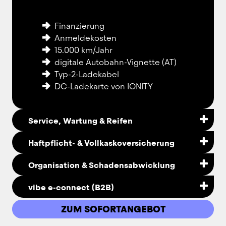
Finanzierung
Anmeldekosten
15.000 km/Jahr
digitale Autobahn-Vignette (AT)
Typ-2-Ladekabel
DC-Ladekarte von IONITY
Service, Wartung & Reifen
Haftpflicht- & Vollkaskoversicherung
Service
Organisation & Schadensabwicklung
Wartung
Haftpflichtversicherung
saisonale Bereifung
vibe e-connect (B2B)
Vollkaskoversicherung (mit 
Reifenwechsel
Verwaltung von Verkehrsstrafen
Selbstbehalt)
Einlagerung
ZUM SOFORTANGEBOT
Abwicklung von Schäden
Verschleiß-Reparaturen
Driver App für Flotten-Fahrer:innen
Werkstattorganisation
Ersatz bei Verschleiß