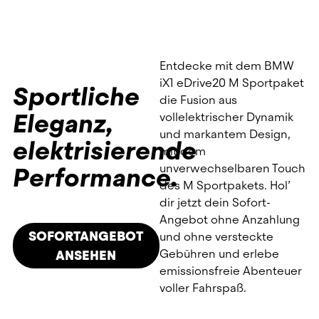
ESG-Reporting
✅ Zentrale Verwaltung
 von Fahrzeugen, 
Dokumenten und Flottendaten
✅ 100 % softwarebasiert
 und DSGVO-
Entdecke mit dem BMW
konform
iX1 eDrive20 M Sportpaket
Sportliche
✅ Mehr Transparenz, 
weniger 
die Fusion aus
Verwaltungsaufwand
 und volle 
Eleganz,
vollelektrischer Dynamik
Kostenkontrolle
und markantem Design,
elektrisierende
mit dem
In nur drei Schritten zum E-Fuhrpark:
unverwechselbaren Touch
Performance.
Unser 
Fuhrpark-Kontaktformular
des M Sportpakets. Hol’
ausfüllen.
dir jetzt dein Sofort-
Individuell beraten lassen, die 
Angebot ohne Anzahlung
passenden E-Fahrzeuge auswählen 
SOFORTANGEBOT
und ohne versteckte
und ein unverbindliches Angebot 
Gebühren und erlebe
ANSEHEN
erhalten.
emissionsfreie Abenteuer
Vertrag mit einem Click bestätigen, 
voller Fahrspaß.
Übergabetermin vereinbaren und 
starten.