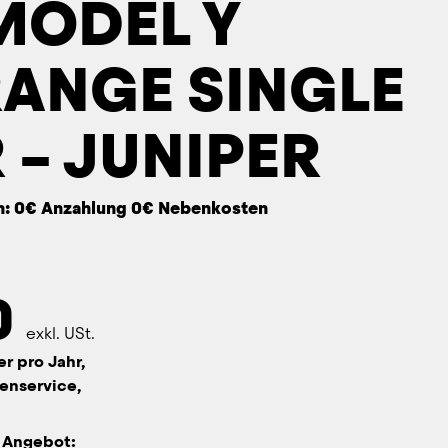
MODEL Y
ANGE SINGLE
– JUNIPER
n: 0€ Anzahlung 0€ Nebenkosten
0
exkl. USt.
er pro Jahr,
enservice,
n Angebot: