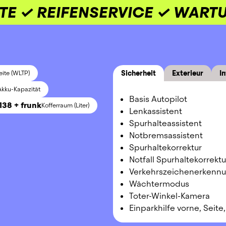
TE ✓ REIFENSERVICE ✓ WART
Sicherheit
Exterieur
In
ite (WLTP)
Akku-Kapazität
Basis Autopilot
138 + frunk
Kofferraum (Liter)
Lenkassistent
Spurhalteassistent
Notbremsassistent
Spurhaltekorrektur
Notfall Spurhaltekorrektu
Verkehrszeichenerkenn
Wächtermodus
Toter-Winkel-Kamera
Einparkhilfe vorne, Seite