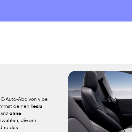
 E-Auto-Abo von vibe 
ommst deinen 
Tesla 
ganz 
ohne 
swählen, die am 
Und das 