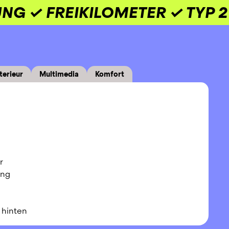
UNG ✓ FREIKILOMETER ✓ TYP
terieur
Multimedia
Komfort
r
ung
, hinten