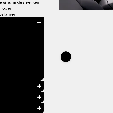
e sind inklusive
! Kein 
 oder 
osfahren!