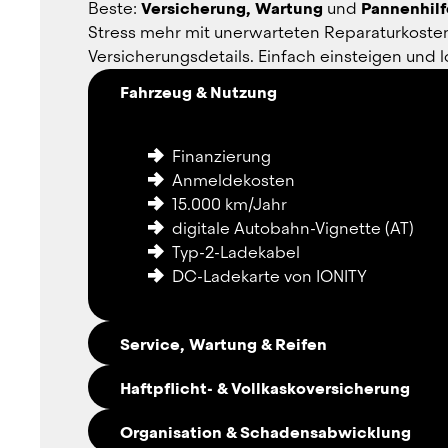
Beste: 
Versicherung, Wartung
 und 
Pannenhilf
Stress mehr mit unerwarteten Reparaturkosten
Versicherungsdetails. Einfach einsteigen und l
Fahrzeug & Nutzung
Finanzierung
Anmeldekosten
15.000 km/Jahr
digitale Autobahn-Vignette (AT)
Typ-2-Ladekabel
DC-Ladekarte von IONITY
Service, Wartung & Reifen
Haftpflicht- & Vollkaskoversicherung
Service
Organisation & Schadensabwicklung
Wartung