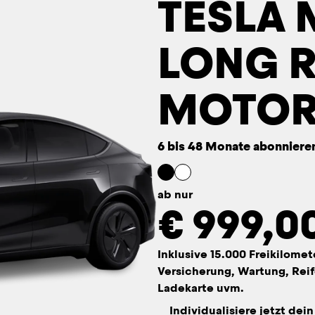
TESLA 
LONG R
MOTOR 
6 bis 48 Monate abonniere
ab nur
€
999,0
Inklusive 15.000 Freikilomet
Versicherung, Wartung, Reif
Ladekarte uvm.
Individualisiere jetzt dei