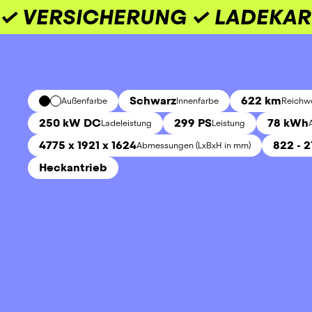
✓ VERSICHERUNG ✓ LADEKAR
Schwarz
622 km
Außenfarbe
Innenfarbe
Reichwe
250 kW DC
299 PS
78 kWh
Ladeleistung
Leistung
4775 x 1921 x 1624
822 - 2
Abmessungen (LxBxH in mm)
Heckantrieb