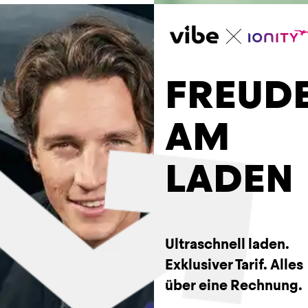
Verschleißteile, 
Vignette und mehr. Die 
Mindestlaufzeit beträgt 
6 Monate. Es gibt KEINE 
FREUD
Anzahlung, und du 
kannst alle 6 Monate 
das Auto wechseln oder 
AM
bei Bedarf vorzeitig 
kündigen.
LADEN
Ultraschnell laden. 
Exklusiver Tarif. Alles 
über eine Rechnung.