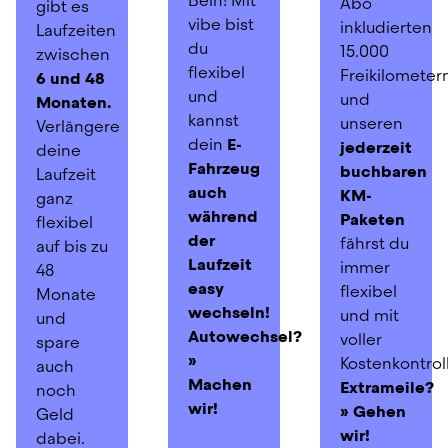
Bein! Mit 
Abo 
gibt es 
maximale Flexibilität und 
vibe bist 
inkludierten 
Laufzeiten 
ein entspanntes 
du 
15.000 
zwischen
Fahrerlebnis steht.
flexibel 
Freikilometern
6 und 48 
Kurze Zusammenfassung:
und 
und 
Monaten. 
kannst 
unseren 
Verlängere 
Langzeitmiete:
 Du 
dein 
E-
jederzeit 
deine 
mietest ein Auto für 
Fahrzeug
buchbaren 
Laufzeit 
mehrere Wochen bis zu 
auch 
KM-
ganz 
einem Jahr direkt bei 
während 
Paketen
flexibel 
einer Autovermietung 
der 
fährst du 
auf bis zu 
und zahlst dafür meist 
Laufzeit 
immer 
48 
höhere, tageweise 
easy 
flexibel 
Monate 
berechnete Preise. 
wechseln!
und mit 
und 
Versicherung, Wartung 
Autowechsel? 
voller 
spare 
oder Reifen sind oft 
» 
Kostenkontrol
auch 
nicht inkludiert, und ein 
Machen 
Extrameile? 
noch 
Modellwechsel ist in 
wir!
» Gehen 
Geld 
der Regel nicht 
wir!
dabei.