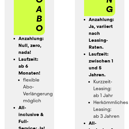
A
G
B
Anzahlung: 
O
Ja, variiert 
nach 
Anzahlung: 
Leasing-
Null, zero, 
Raten.
nada!
Laufzeit: 
Laufzeit: 
zwischen 1 
ab 6 
und 5 
Monaten!
Jahren.
flexible 
Kurzzeit-
Abo-
Leasing: 
Verlängerung 
ab 1 Jahr
möglich
Herkömmliches 
All-
Leasing: 
inclusive & 
ab 3 Jahren
Full-
All-
Service: Ja!