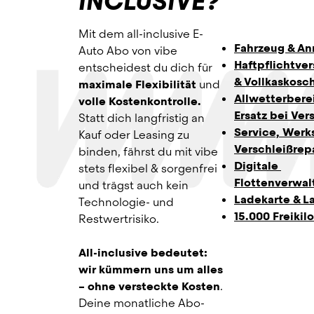
INCLUSIVE?
Mit dem all-inclusive E-
Fahrzeug & A
Auto Abo von vibe 
Haftpflichtve
entscheidest du dich für 
& Vollkaskosc
maximale Flexibilität
 und 
Allwetterberei
volle Kostenkontrolle.
Ersatz bei Ver
Statt dich langfristig an 
Service, Werks
Kauf oder Leasing zu 
Verschleißrep
binden, fährst du mit vibe 
Digitale 
stets flexibel & sorgenfrei 
Flottenverwal
und trägst auch kein 
Ladekarte & L
Technologie- und 
15.000 Freikil
Restwertrisiko.
All-inclusive bedeutet: 
wir kümmern uns um alles 
– ohne versteckte Kosten
. 
Deine monatliche Abo-