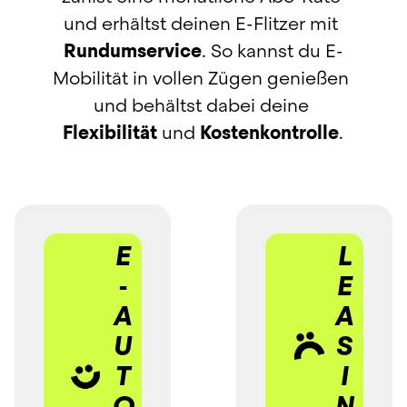
und erhältst deinen 
E-Flitzer
 mit 
Rundumservice
. So kannst du E-
Mobilität in vollen Zügen genießen 
und behältst dabei deine 
Flexibilität
 und 
Kostenkontrolle
.
E
L
-
E
A
A
U
S
T
I
O 
N