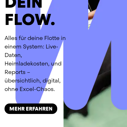
DEIN
schwankende 
Gebrauchtwagenpreise 
FLOW.
und schnelle 
Technologiesprünge 
schwer planbar sein 
Alles für deine Flotte in 
kann. Außerdem bist du 
langfristig (meist 2-4 
einem System: Live-
Jahre) gebunden und 
Daten, 
hast kaum Flexibilität 
Heimladekosten, und 
bei 
Reports – 
Vertragsänderungen.
übersichtlich, digital, 
Auto Abo: 
Bei vibe 
ohne Excel-Chaos.
zahlst du eine 
monatliche Rate, in der 
ALLES bis auf den Strom 
MEHR ERFAHREN
inklusive ist: 
Versicherung, Wartung, 
Reparaturen, 