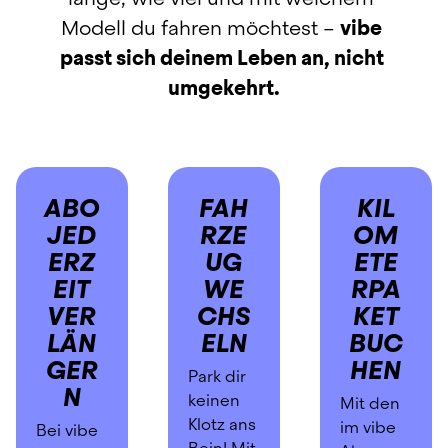
Was zunächst wie ein 
Modell du fahren möchtest – 
vibe 
gutes Angebot wirkt, kann 
passt sich deinem Leben an, nicht 
sich über die Laufzeit 
hinweg deutlich 
umgekehrt.
verteuern und die 
Gesamtbelastung spürbar 
erhöhen.
ABO 
FAH
KIL
Deshalb lohnt es sich, 
genauer hinzusehen und 
JED
RZE
OM
die Modelle wirklich 
ERZ
UG
ETE
vergleichbar zu machen. 
EIT
WE
RPA
In diesem Guide zeigen 
VER
CHS
KET
wir dir transparent, wie 
LÄN
ELN
BUC
sich Langzeitmiete, 
GER
HEN
Leasing und Auto Abo 
Park dir 
N
unterscheiden und 
keinen 
Mit den 
warum das vibe E-Auto 
Klotz ans 
im vibe 
Bei vibe 
Abo für klare Kosten, 