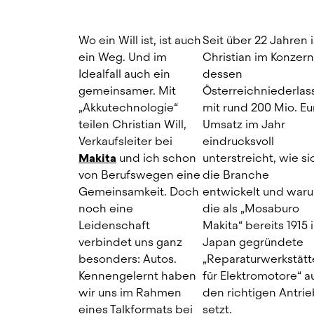
Wo ein Will ist, ist auch 
Seit über 22 Jahren is
ein Weg. Und im 
Christian im Konzern,
Idealfall auch ein 
dessen 
gemeinsamer. Mit 
Österreichniederlas
„Akkutechnologie“ 
mit rund 200 Mio. Eur
teilen Christian Will, 
Umsatz im Jahr 
Verkaufsleiter bei 
eindrucksvoll 
Makita
 und ich schon 
unterstreicht, wie sic
von Berufswegen eine 
die Branche 
Gemeinsamkeit. Doch 
entwickelt und waru
noch eine 
die als „Mosaburo 
Leidenschaft 
Makita“ bereits 1915 i
verbindet uns ganz 
Japan gegründete 
besonders: Autos. 
„Reparaturwerkstätte
Kennengelernt haben 
für Elektromotore“ au
wir uns im Rahmen 
den richtigen Antrieb
eines Talkformats bei 
setzt.