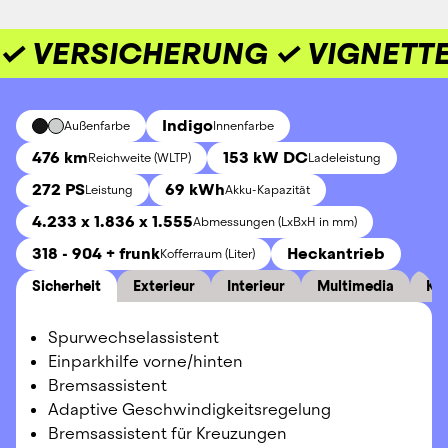
✓ VERSICHERUNG ✓ VIGNETTE
Indigo
Außenfarbe
Innenfarbe
476 km
153 kW DC
Reichweite (WLTP)
Ladeleistung
272 PS
69 kWh
Leistung
Akku-Kapazität
4.233 x 1.836 x 1.555
Abmessungen (LxBxH in mm)
318 - 904 + frunk
Heckantrieb
Kofferraum (Liter)
Sicherheit
Exterieur
Interieur
Multimedia
Ko
Spurwechselassistent
Einparkhilfe vorne/hinten
Bremsassistent
Adaptive Geschwindigkeitsregelung
Bremsassistent für Kreuzungen