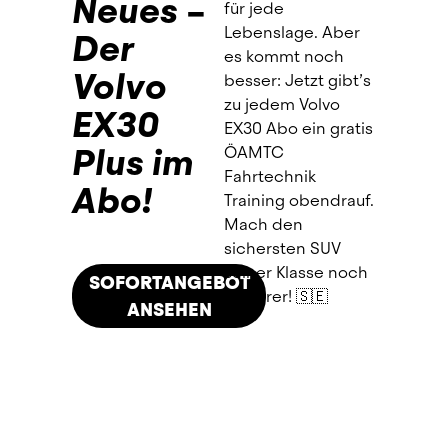
Neues –
für jede 
In nur drei Schritten zum E-Fuhrpark:
Lebenslage. Aber 
Der
Unser 
Fuhrpark-Kontaktformular
es kommt noch 
Volvo
ausfüllen.
besser: Jetzt gibt’s 
Individuell beraten lassen, die 
zu jedem Volvo 
EX30
passenden E-Fahrzeuge auswählen 
EX30 Abo ein gratis 
und ein unverbindliches Angebot 
Plus im
ÖAMTC 
erhalten.
Fahrtechnik 
Abo!
Vertrag mit einem Click bestätigen, 
Training obendrauf. 
Übergabetermin vereinbaren und 
Mach den 
starten.
sichersten SUV 
seiner Klasse noch 
SOFORTANGEBOT
sicherer! 🇸🇪
ANSEHEN