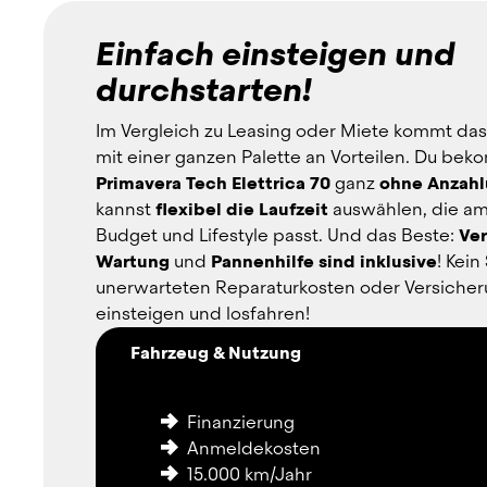
Einfach einsteigen und
durchstarten!
Im Vergleich zu Leasing oder Miete kommt das
mit einer ganzen Palette an Vorteilen. Du bek
Primavera Tech Elettrica 70
 ganz 
ohne Anzah
kannst 
flexibel die Laufzeit
 auswählen, die am
Budget und Lifestyle passt. Und das Beste: 
Ver
Wartung
 und 
Pannenhilfe sind inklusive
! Kein
unerwarteten Reparaturkosten oder Versicherun
einsteigen und losfahren!
Fahrzeug & Nutzung
Finanzierung
Anmeldekosten
15.000 km/Jahr