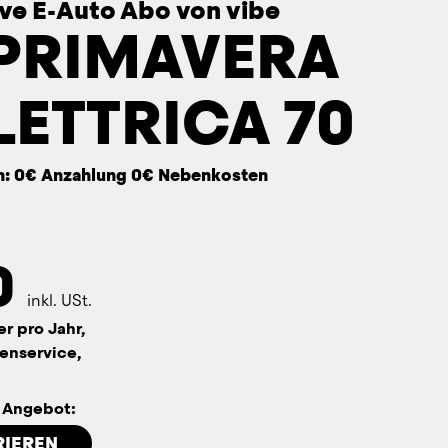
sive E-Auto Abo von vibe
 PRIMAVERA
LETTRICA 70
n: 0€ Anzahlung 0€ Nebenkosten
0
inkl. USt.
er pro Jahr,
enservice,
n Angebot:
RIEREN