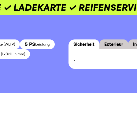
 ✓ LADEKARTE ✓ REIFENSERV
5 PS
Sicherheit
Exterieur
In
te (WLTP)
Leistung
(LxBxH in mm)
-