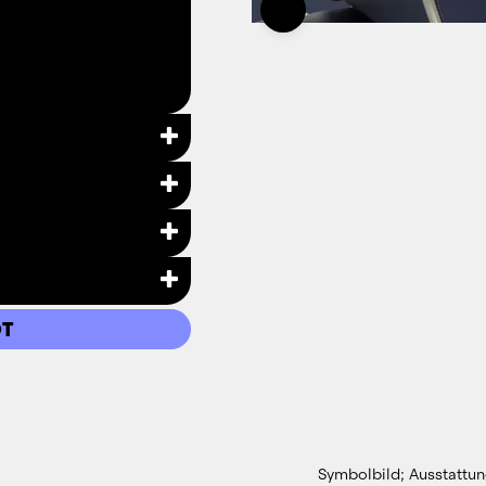
halt)
T
en
Symbolbild; Ausstattun