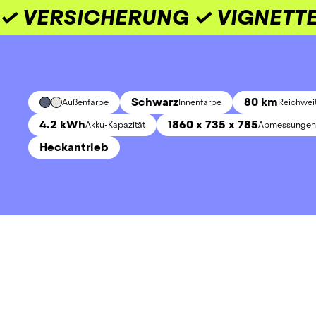
✓ VERSICHERUNG ✓ VIGNETTE
Schwarz
80 km
Außenfarbe
Innenfarbe
Reichwei
4.2 kWh
1860 x 735 x 785
Akku-Kapazität
Abmessungen 
Heckantrieb