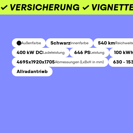
✓ VERSICHERUNG ✓ VIGNETTE
Schwarz
540 km
Außenfarbe
Innenfarbe
Reichweit
400 kW DC
646 PS
100 kW
Ladeleistung
Leistung
4695x1920x1705
630 - 15
Abmessungen (LxBxH in mm)
Allradantrieb