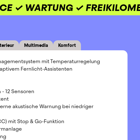
ICE ✓ WARTUNG ✓ FREIKILOM
terieur
Multimedia
Komfort
managementsystem mit Temperaturregelung
ptivem Fernlicht-Assistenten
n - 12 Sensoren
tent
rne akustische Warnung bei niedriger
C) mit Stop & Go-Funktion
armanlage
ung