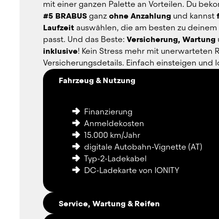
mit einer ganzen Palette an Vorteilen. Du bek
#5 BRABUS
 ganz 
ohne Anzahlung
 und kannst 
Laufzeit
 auswählen, die am besten zu deinem B
passt. Und das Beste: 
Versicherung, Wartung
inklusive
! Kein Stress mehr mit unerwarteten 
Versicherungsdetails. Einfach einsteigen und l
Fahrzeug & Nutzung
Finanzierung
Anmeldekosten
15.000 km/Jahr
digitale Autobahn-Vignette (AT)
Typ-2-Ladekabel
DC-Ladekarte von IONITY
Service, Wartung & Reifen