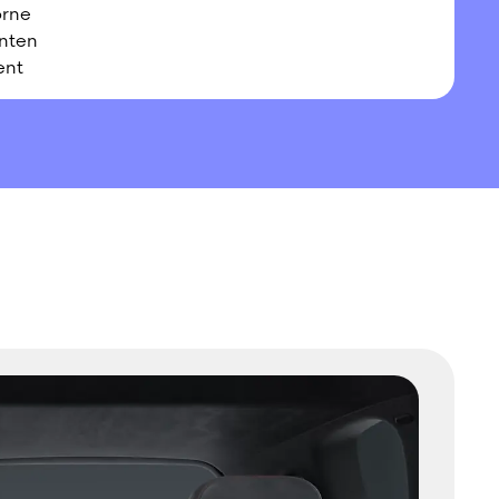
orne
nten
ent