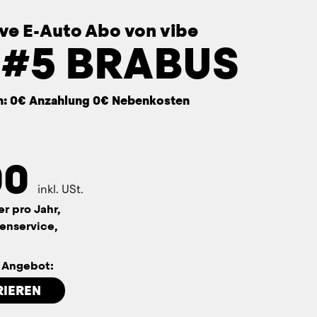
sive E-Auto Abo von vibe
 #5 BRABUS
n: 0€ Anzahlung 0€ Nebenkosten
00
inkl. USt.
er pro Jahr,
enservice,
n Angebot:
RIEREN