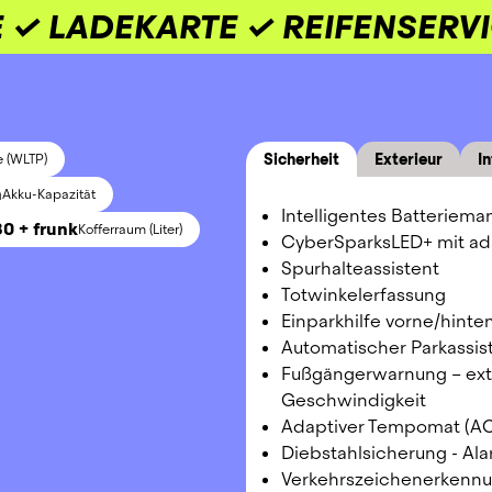
 ✓ LADEKARTE ✓ REIFENSERV
Sicherheit
Exterieur
In
e (WLTP)
h
Akku-Kapazität
Intelligentes Batterie
30 + frunk
Kofferraum (Liter)
CyberSparksLED+ mit ada
Spurhalteassistent
Totwinkelerfassung
Einparkhilfe vorne/hinte
Automatischer Parkassis
Fußgängerwarnung – exte
Geschwindigkeit
Adaptiver Tempomat (AC
Diebstahlsicherung - Al
Verkehrszeichenerkenn