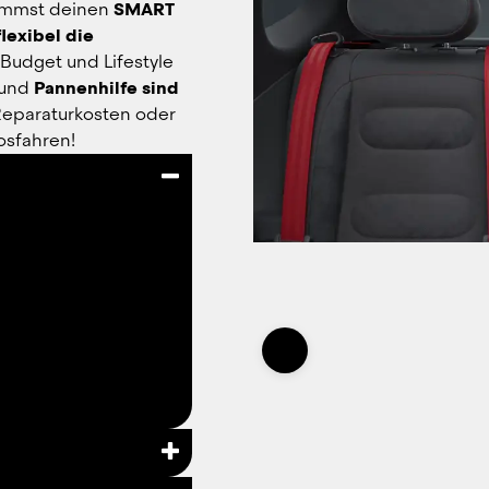
ommst deinen 
SMART 
flexibel die 
udget und Lifestyle 
 und 
Pannenhilfe sind 
Reparaturkosten oder 
osfahren!