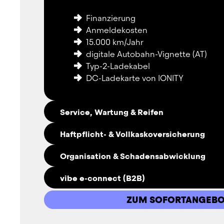
Finanzierung
Anmeldekosten
15.000 km/Jahr
digitale Autobahn-Vignette (AT)
Typ-2-Ladekabel
DC-Ladekarte von IONITY
Service, Wartung & Reifen
Haftpflicht- & Vollkaskoversicherung
Service
Organisation & Schadensabwicklung
Wartung
Haftpflichtversicherung
saisonale Bereifung
vibe e-connect (B2B)
Vollkaskoversicherung (mit Selbstbe
Reifenwechsel
Verwaltung von Verkehrsstrafen
Einlagerung
ZUM SOFORTANGEBO
Abwicklung von Schäden
Verschleiß-Reparaturen
Driver App für Flotten-Fahrer:innen
Werkstattorganisation
Ersatz bei Verschleiß
Fleet Cockpit für Fuhrparkleiter:inn