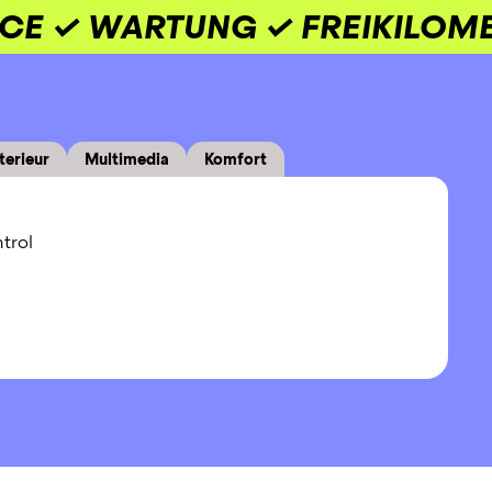
ICE ✓ WARTUNG ✓ FREIKILOM
terieur
Multimedia
Komfort
trol