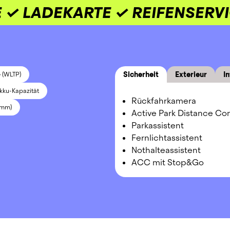
 ✓ LADEKARTE ✓ REIFENSERV
Sicherheit
Exterieur
In
 (WLTP)
kku-Kapazität
Rückfahrkamera
 mm)
Active Park Distance Con
Parkassistent
Fernlichtassistent
Nothalteassistent
ACC mit Stop&Go