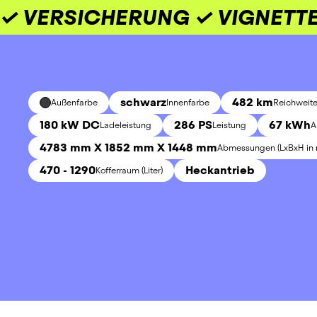
✓ VERSICHERUNG ✓ VIGNETTE
schwarz
482 km
Außenfarbe
Innenfarbe
Reichweite
180 kW DC
286 PS
67 kWh
Ladeleistung
Leistung
A
4783 mm X 1852 mm X 1448 mm
Abmessungen (LxBxH in
470 - 1290
Heckantrieb
Kofferraum (Liter)