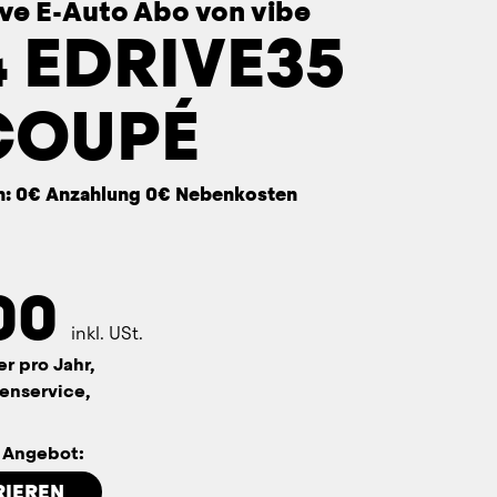
sive E-Auto Abo von vibe
 EDRIVE35
COUPÉ
n: 0€ Anzahlung 0€ Nebenkosten
00
inkl. USt.
er pro Jahr,
enservice,
n Angebot:
RIEREN