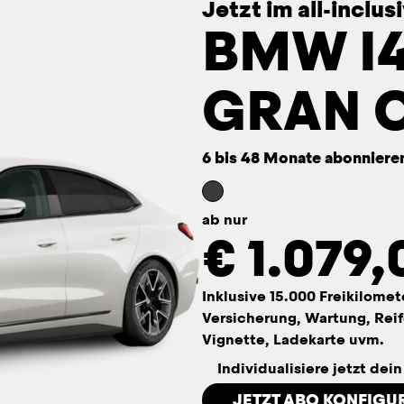
Jetzt im all-inclu
BMW I4
GRAN 
6 bis 48 Monate abonniere
ab nur
€
1.079,
Inklusive 15.000 Freikilomet
Versicherung, Wartung, Reif
Vignette, Ladekarte uvm.
Individualisiere jetzt dei
JETZT ABO KONFIGU