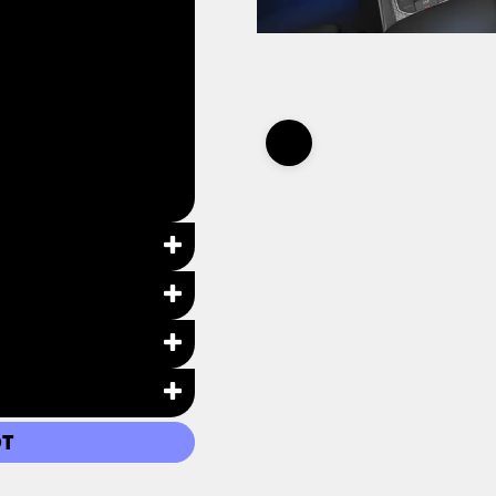
halt)
T
en