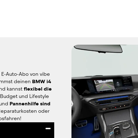
 E-Auto-Abo von vibe 
ommst deinen 
BMW i4 
nd kannst 
flexibel die 
udget und Lifestyle 
 und 
Pannenhilfe sind 
Reparaturkosten oder 
osfahren!