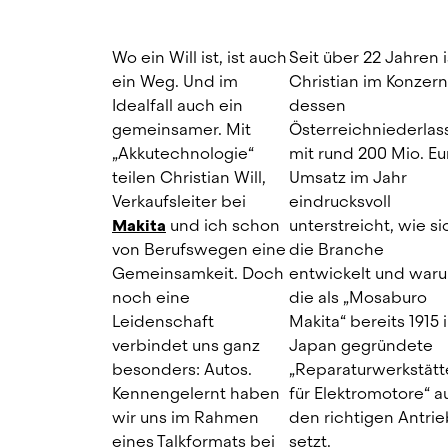
Wo ein Will ist, ist auch 
Seit über 22 Jahren is
ein Weg. Und im 
Christian im Konzern,
Idealfall auch ein 
dessen 
gemeinsamer. Mit 
Österreichniederlas
„Akkutechnologie“ 
mit rund 200 Mio. Eur
teilen Christian Will, 
Umsatz im Jahr 
Verkaufsleiter bei 
eindrucksvoll 
Makita
 und ich schon 
unterstreicht, wie sic
von Berufswegen eine 
die Branche 
Gemeinsamkeit. Doch 
entwickelt und waru
noch eine 
die als „Mosaburo 
Leidenschaft 
Makita“ bereits 1915 i
verbindet uns ganz 
Japan gegründete 
besonders: Autos. 
„Reparaturwerkstätte
Kennengelernt haben 
für Elektromotore“ au
wir uns im Rahmen 
den richtigen Antrieb
eines Talkformats bei 
setzt.