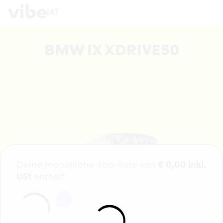
|
AT
BMW IX XDRIVE50
Deine monatliche Abo-Rate von
€
0,00
inkl.
USt
enthält: