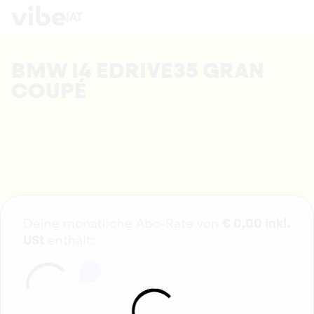
|
AT
BMW I4 EDRIVE35 GRAN
COUPÉ
Deine monatliche Abo-Rate von
€
0,00
inkl.
USt
enthält: