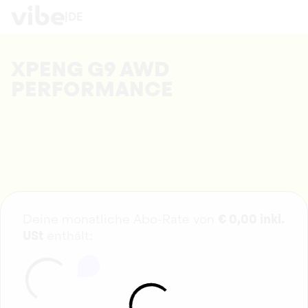
|
DE
XPENG G9 AWD
PERFORMANCE
Deine monatliche Abo-Rate von
€
0,00
inkl.
USt
enthält: