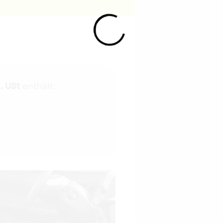
l. USt
enthält: